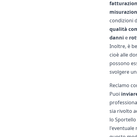
fatturazion
misurazion
condizioni 
qualità
co
danni
e
rot
Inoltre, è b
cioè alle do
possono esse
svolgere un
Reclamo con
Puoi
inviar
professiona
sia rivolto
lo Sportello
l'eventuale
questo modo