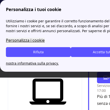
Personalizza i tuoi cookie
Energia-Luce.it
Tutti i dettagli sullo Sportello per il Consu
Utilizziamo i cookie per garantire il corretto funzionamento del 
fornire i nostri servizi e, se sei d'accordo, a scopo di analisi per
nostri servizi e offrirti annunci personalizzati. Per saperne di p
Tutti 
Personalizza i cookie
Ambi
Rifiuta
Accetta tu
Vuoi 
nostra informativa sulla privacy.
senza 
F
Servizio
17:00
Più di 
senza 