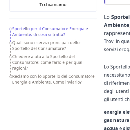
Ti chiamiamo
Lo
Sporte
Ambiente
Table of Contents
Sportello per il Consumatore Energia e
rappresent
Ambiente: di cosa si tratta?
Trovi in que
Quali sono i servizi principali dello
Sportello del Consumatore?
servizi erog
Chiedere aiuto allo Sportello del
Consumatore: come farlo e per quali
Lo Sportell
ragioni?
necessitano 
Reclamo con lo Sportello del Consumatore
Energia e Ambiente. Come inviarlo?
di riferimen
degli utenti
gli utenti 
energia ele
gas natura
acqua
e
si