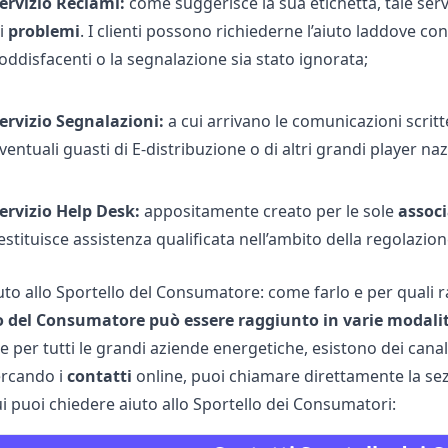
ervizio Reclami:
come suggerisce la sua etichetta, tale serv
i
problemi
. I clienti possono richiederne l’aiuto laddove c
oddisfacenti o la segnalazione sia stato ignorata;
ervizio Segnalazioni:
a cui arrivano le comunicazioni scrit
ventuali
guasti di E-distribuzione
o di altri grandi player naz
ervizio Help Desk:
appositamente creato per le sole
associ
estituisce assistenza qualificata nell’ambito della regolazione 
uto allo Sportello del Consumatore: come farlo e per quali r
lo del Consumatore
può
essere
raggiunto
in
varie
modali
 per tutti le grandi aziende energetiche, esistono dei canal
ercando i
contatti
online, puoi chiamare direttamente la sez
i puoi chiedere aiuto allo Sportello dei Consumatori: