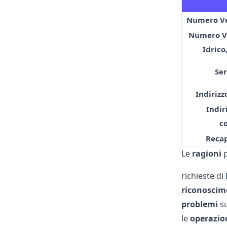
Numero Ve
Numero Ve
Idrico
Ser
Indirizz
Indir
c
Recap
Le
ragioni
p
richieste di
riconoscim
problemi
su
le
operazio