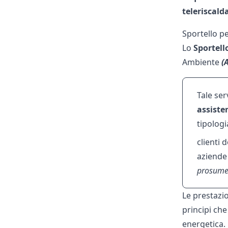
teleriscal
Sportello pe
Lo
Sportell
Ambiente
(
Tale ser
assisten
tipologi
clienti 
aziende 
prosume
Le prestazio
principi che
energetica. 