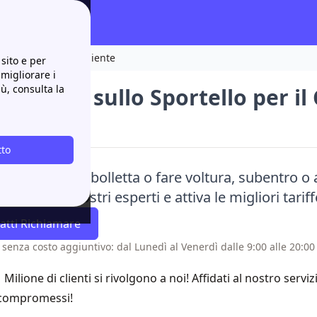
matore Energia e Ambiente
sito e per
 migliorare i
iù, consulta la
i dettagli sullo Sportello per 
ente
tto
risparmiare in bolletta o fare voltura, subentro o
impegno i nostri esperti e attiva le migliori tariff
atti Richiamare
 senza costo aggiuntivo: dal Lunedì al Venerdì dalle 9:00 alle 20:00 
1 Milione di clienti si rivolgono a noi! Affidati al nostro servi
compromessi!