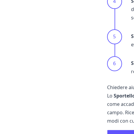
S
d
s
S
e
S
r
Chiedere ai
Lo
Sportel
come accade
campo. Ric
modi con cu