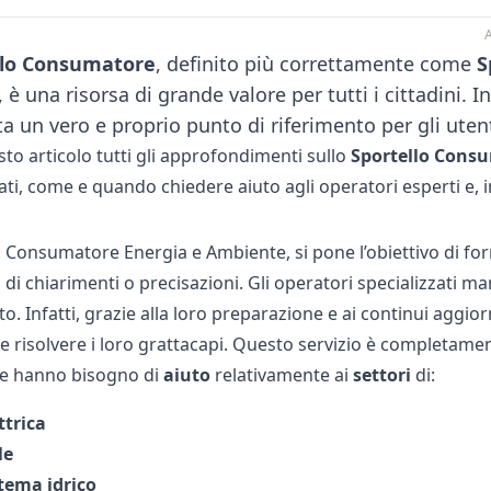
A
llo Consumatore
, definito più correttamente come
S
, è una risorsa di grande valore per tutti i cittadini. I
a un vero e proprio punto di riferimento per gli utent
sto articolo tutti gli approfondimenti sullo
Sportello Consu
ati, come e quando chiedere aiuto agli operatori esperti e, 
o Consumatore Energia e Ambiente, si pone l’obiettivo di fo
di chiarimenti o precisazioni. Gli operatori specializzati ma
to. Infatti, grazie alla loro preparazione e ai continui agg
 e risolvere i loro grattacapi. Questo servizio è completamen
che hanno bisogno di
aiuto
relativamente ai
settori
di:
ttrica
le
stema
idrico