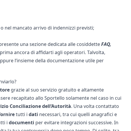
 o nel mancato arrivo di indennizzi previsti;
 è presente una sezione dedicata alle cosiddette
FAQ,
ima ancora di affidarti agli operatori. Talvolta,
 oppure l’insieme della documentazione utile per
nviarlo?
tore
grazie al suo servizio gratuito e altamente
sere recapitato allo Sportello solamente nel caso in cui
izio Conciliazione dell’Autorità
. Una volta contattato
fornire
tutti i
dati
necessari, tra cui quelli anagrafici e
ti i
documenti
per evitare integrazioni successive. In
ta la tua controversia dopo poco tempo. Di solito, tra