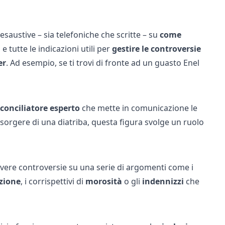
esaustive – sia telefoniche che scritte – su
come
i
e tutte le indicazioni utili per
gestire
le
controversie
er
. Ad esempio, se ti trovi di fronte ad un
guasto Enel
conciliatore esperto
che mette in comunicazione le
al sorgere di una diatriba, questa figura svolge un ruolo
lvere controversie su una serie di argomenti come i
zione
, i corrispettivi di
morosità
o gli
indennizzi
che