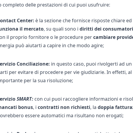
o completo delle prestazioni di cui puoi usufruire:
ontact Center:
è la sezione che fornisce risposte chiare ed 
unziona il mercato
, su quali sono i
diritti
dei
consumator
on il proprio fornitore o le procedure per
cambiare
provid
nergia
può aiutarti a capire in che modo agire;
ervizio Conciliazione:
in questo caso, puoi rivolgerti ad un
arti per evitare di procedere per vie giudiziarie. In effetti, 
mportante per la sua risoluzione;
ervizio
SMART:
con cui puoi raccogliere informazioni e riso
ancati bonus
, i
contratti
non
richiesti
, la
doppia fattura
ovrebbero essere automatici ma risultano non erogati;