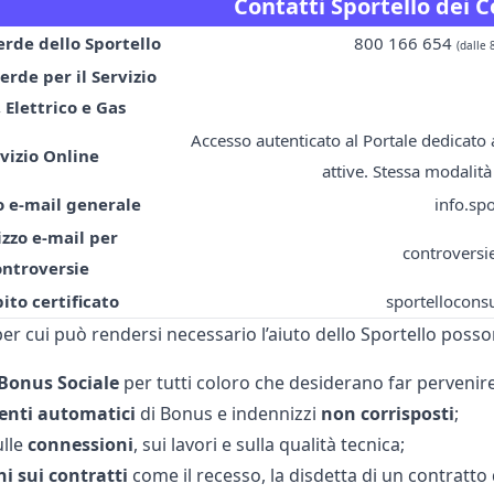
Contatti Sportello dei 
rde dello Sportello
800 166 654
(dalle 
rde per il Servizio
, Elettrico e Gas
Accesso autenticato al Portale dedicato ai
vizio Online
attive. Stessa modalità 
o e-mail generale
info.sp
izzo e-mail per
controversi
ontroversie
ito certificato
sportellocons
er cui può rendersi necessario l’aiuto dello Sportello posson
Bonus Sociale
per tutti coloro che desiderano far perveni
enti
automatici
di Bonus e indennizzi
non
corrisposti
;
lle
connessioni
, sui lavori e sulla qualità tecnica;
ni
sui
contratti
come il recesso, la
disdetta di un contratto 