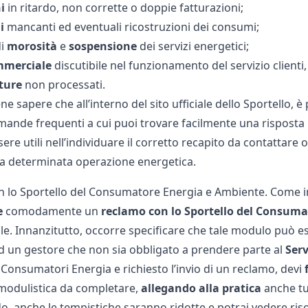
i
in ritardo, non corrette o doppie fatturazioni;
i
mancanti ed eventuali ricostruzioni dei consumi;
di
morosità
e
sospensione
dei servizi energetici;
mmerciale
discutibile nel funzionamento del servizio clienti,
ture
non processati.
ene sapere che all’interno del sito ufficiale dello Sportello,
mande frequenti a cui puoi trovare facilmente una risposta pr
re utili nell’individuare il corretto recapito da contattare
a determinata operazione energetica.
 lo Sportello del Consumatore Energia e Ambiente. Come i
e
comodamente un
reclamo
con
lo
Sportello
del
Consuma
le. Innanzitutto, occorre specificare che tale modulo può es
 ad un gestore che non sia obbligato a prendere parte al
Serv
 Consumatori Energia e richiesto l’invio di un reclamo, devi
 modulistica da completare,
allegando
alla
pratica
anche tut
, anche le tempistiche saranno ridotte e potrai vedere risol