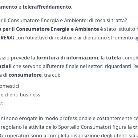
damento
e
teleraffreddamento.
r il Consumatore Energia e Ambiente: di cosa si tratta?
o per il Consumatore Energia e Ambiente
è stato istituito
ARERA)
con l’obiettivo di restituire ai clienti uno strumento
vizio prevede la
fornitura di informazioni
, la
tutela
comple
ziali
che servono all’utente finale nei settori riguardanti l’e
a di
consumatore
, tra cui:
domestici
e clienti business
r
.
ni sono erogate in modo professionale e costantemente contro
 regolano le attività dello Sportello Consumatori figura la
t
Gli operatori sono a completa disposizione degli utenti sia v