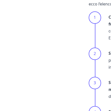
ecco l’elenc
C
f
c
E
S
p
i
S
m
d