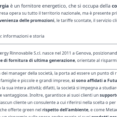
rgia
è un fornitore energetico, che si occupa della
co
sa opera su tutto il territorio nazionale, ma è presente pri
venienza delle promozioni
, le tariffe scontate, il servizio c
: informazioni e storia
ergy Rinnovabile S.r.l. nasce nel 2011 a Genova, posiziona
e di fornitura di ultima generazione
, orientate al risparmi
a dei manager della società, la porta ad essere un punto di 
a famiglie e piccole e grandi imprese,
si sono affidati a Fut
a la sua intera attività; difatti, la società si impegna a stud
e vantaggiose. Inoltre, garantisce ai suoi clienti un
support
ascun cliente un consulente a cui riferirsi nella scelta o per 
he offerte green nel
rispetto dell'ambiente
, e come
Meta