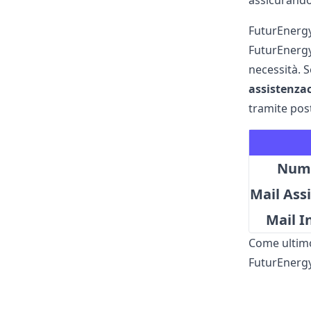
assicurando
FuturEnergy 
FuturEnergy 
necessità. S
assistenza
tramite post
Nume
Mail Assi
Mail I
Come ultimo
FuturEnergy 