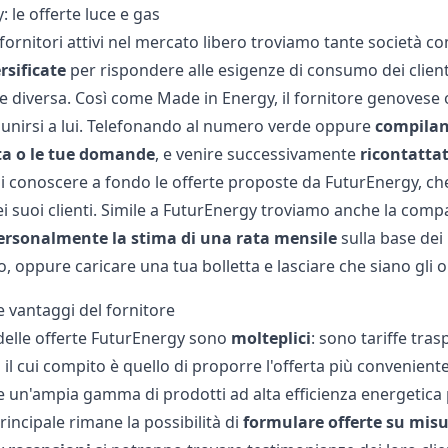
 le offerte luce e gas
fornitori
attivi nel mercato libero troviamo tante società 
rsificate
per rispondere alle esigenze di consumo dei clienti
e diversa. Così come
Made in Energy
, il fornitore genovese
unirsi a lui. Telefonando al numero verde oppure
compilan
ta o le tue domande
, e venire successivamente
ricontatta
 di conoscere a fondo le offerte proposte da FuturEnergy, ch
ei suoi clienti. Simile a FuturEnergy troviamo anche la com
personalmente la stima di una rata mensile
sulla base dei
, oppure caricare una tua bolletta e lasciare che siano gli 
e vantaggi del fornitore
elle offerte FuturEnergy sono
molteplici
: sono tariffe tr
i il cui compito è quello di proporre l'offerta più convenien
e un'ampia gamma di prodotti ad alta efficienza energetica p
incipale rimane la possibilità di
formulare offerte su mis