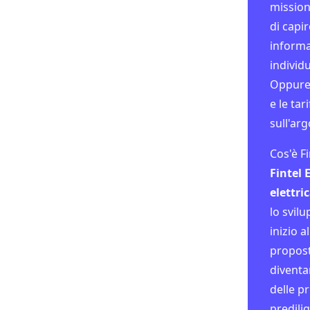
mission 
di capi
informa
individ
Oppur
e le tar
sull'ar
Cos'è F
Fintel 
elettri
lo svil
inizio a
proposto
diventa
delle p
predil