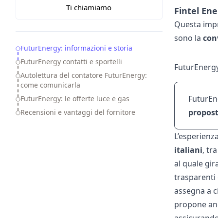
Ti chiamiamo
Fintel Ene
Questa impre
sono la
con
Table of Contents
FuturEnergy: informazioni e storia
FuturEnergy contatti e sportelli
FuturEnergy
Autolettura del contatore FuturEnergy:
come comunicarla
FuturEn
FuturEnergy: le offerte luce e gas
propost
Recensioni e vantaggi del fornitore
L’esperienz
italiani
, tr
al quale gir
trasparenti 
assegna a ci
propone anc