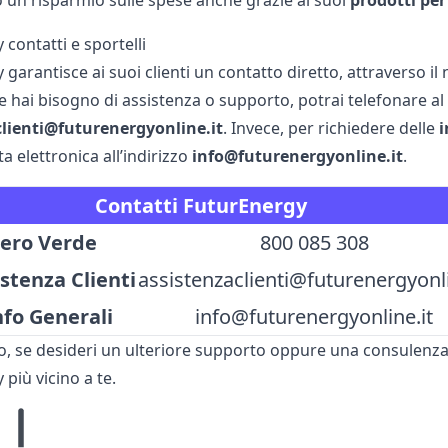
 un risparmio sulle spese anche grazie ai suoi
prodotti per
contatti e sportelli
garantisce ai suoi clienti un contatto diretto, attraverso il 
e hai bisogno di assistenza o supporto, potrai telefonare al
clienti@futurenergyonline.it
. Invece, per richiedere delle
i
a elettronica all’indirizzo
info@futurenergyonline.it
.
Contatti FuturEnergy
ro Verde
800 085 308
stenza Clienti
assistenzaclienti@futurenergyonli
nfo Generali
info@futurenergyonline.it
, se desideri un ulteriore supporto oppure una consulenza su
più vicino a te.