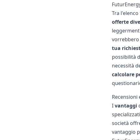
FuturEnergy:
Tra l'
elenco 
offerte dive
leggerment
vorrebbero 
tua richies
possibilità
necessità d
calcolare 
questionario
Recensioni 
I
vantaggi
d
specializzat
società offr
vantaggio pr