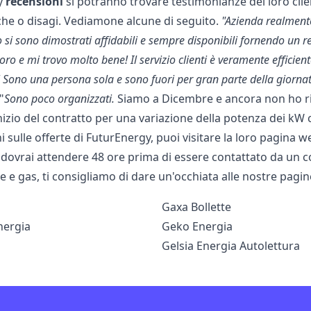
y
recensioni
si potranno trovare testimonianze dei loro clie
he o disagi. Vediamone alcune di seguito.
"Azienda realmente
ro si sono dimostrati affidabili e sempre disponibili fornendo un rea
loro e mi trovo molto bene! Il servizio clienti è veramente efficien
e! Sono una persona sola e sono fuori per gran parte della gior
"
Sono poco organizzati.
Siamo a Dicembre e ancora non ho rice
inizio del contratto per una variazione della potenza dei kW
 sulle offerte di FuturEnergy, puoi visitare la loro pagina 
dovrai attendere 48 ore prima di essere contattato da un c
ce e gas, ti consigliamo di dare un'occhiata alle nostre pagine
Gaxa Bollette
nergia
Geko Energia
Gelsia Energia Autolettura