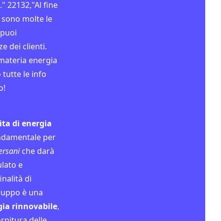
." 22132,"Al fine
, sono molte le
puoi
 dei clienti.
 materia energia
 tutte le info
o!
ita di energia
ndamentale per
ersani
che darà
ulato e
inalità di
gruppo è una
gia rinnovabile
,
ornitura delle