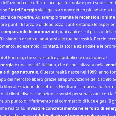
dell’azienda e le offerte luce gas formulate per i suoi clienti
re se
Fintel Energia
sia il gestore energetico più adatto a te
zioni da reperire. Ad esempio tramite le
recensioni online
uare punti di forza e di debolezza, confrontando le esperienze
e
comparando le promozioni
puoi capire se il prezzo della
iffe siano in grado di adattarsi alle tue necessità. Perciò ecco
gomento, ad esempio i contatti, la storia aziendale e le prom
intel Energia, che servizi offre al pubblico e dove opera?
Energia
è una società italiana, che è specializzata nella
vend
ca e di gas naturale
. Questa realtà nasce nel
1999
, anno fo
uppo del mercato libero grazie all'approvazione del
Decreto B
lla liberalizzazione del settore. Negli anni l'impresa ha form
 ai clienti diverse soluzioni e servizi personalizzati, con la f
re un punto di riferimento nel commercio di luce e gas. Il 
rime realtà ad
investire concretamente nelle fonti di ener
igendo ad esempio
il fotovoltaico e l'energia eolica
per la f