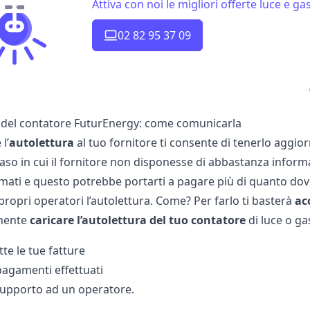
Attiva con noi le migliori offerte luce e 
02 82 95 37 09
 del contatore FuturEnergy: come comunicarla
l’
autolettura
al tuo fornitore ti consente di tenerlo aggiorn
 caso in cui il fornitore non disponesse di abbastanza inform
mati e questo potrebbe portarti a pagare più di quanto dovre
 propri operatori l’autolettura. Come? Per farlo ti basterà
ac
mente
caricare l’autolettura del tuo contatore
di luce o ga
tte le tue fatture
 pagamenti effettuati
supporto ad un operatore.