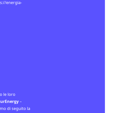
s://energia-
io semplice,
o le loro
turEnergy
–
mo di seguito la