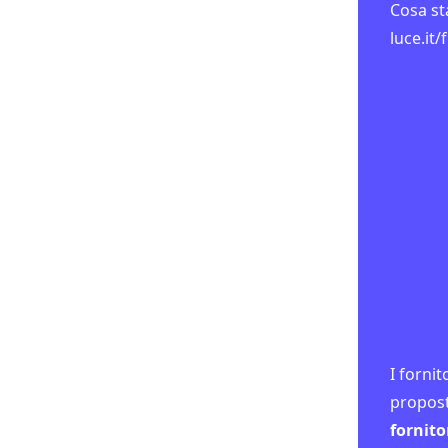
Cosa st
luce.it
Più di 1
veloce 
I forni
propost
fornito