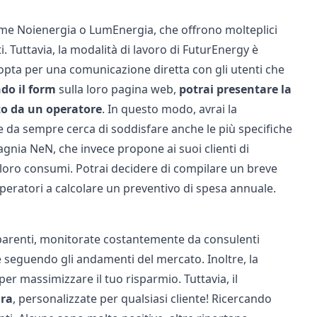
come
Noienergia
o
LumEnergia
, che offrono molteplici
. Tuttavia, la modalità di lavoro di FuturEnergy è
 opta per una comunicazione diretta con gli utenti che
do il form
sulla loro pagina web,
potrai presentare la
to da un operatore
. In questo modo, avrai la
e da sempre cerca di soddisfare anche le più specifiche
pagnia
NeN
, che invece propone ai suoi clienti di
 loro consumi. Potrai decidere di compilare un breve
operatori a calcolare un preventivo di spesa annuale.
asparenti, monitorate costantemente da consulenti
te seguendo gli andamenti del mercato. Inoltre, la
er massimizzare il tuo risparmio. Tuttavia, il
ura
, personalizzate per qualsiasi cliente! Ricercando