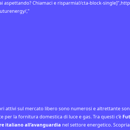
ai aspettando? Chiamaci e risparmia!/cta-block-single]",http
/futurenergy/,"
 Milione di clienti si rivolgono a noi! Affidati al nostro serviz
e senza compromessi!
tori attivi sul mercato libero sono numerosi e altrettante son
e per la fornitura domestica di luce e gas. Tra questi c’è
Fu
re italiano all’avanguardia
nel settore energetico.
Scopria