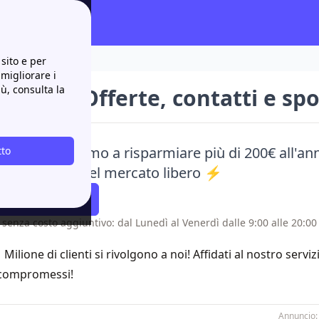
ortelli
sito e per
 migliorare i
iù, consulta la
nergy: Offerte, contatti e spo
aci e ti aiutiamo a risparmiare più di 200€ all'ann
tto
e alle offerte del mercato libero ⚡
atti Richiamare
 senza costo aggiuntivo: dal Lunedì al Venerdì dalle 9:00 alle 20:00 
1 Milione di clienti si rivolgono a noi! Affidati al nostro servi
compromessi!
Annuncio: