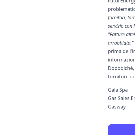
FuturEnerg
problematic
fornitori, lo
servizio con 
"Fatture alt
arrabbiata."
prima dell'
informazioni
Dopodiché, 
fornitori lu
Gala Spa
Gas Sales E
Gasway