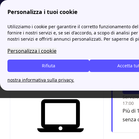
Personalizza i tuoi cookie
Energia-Luce.it
Luce
FuturEnergy: Offerte, contatti e sp
Utilizziamo i cookie per garantire il corretto funzionamento del 
More
fornire i nostri servizi e, se sei d'accordo, a scopo di analisi per
nostri servizi e offrirti annunci personalizzati. Per saperne di p
FuturE
Personalizza i cookie
Chiam
Rifiuta
Accetta tu
grazi
nostra informativa sulla privacy.
F
Servizio
17:00
Più di 
senza 