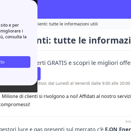
ienti
E.ON Area Clienti: tutte le informazioni utili
sito e per
 migliorare i
iù, consulta la
rea Clienti: tutte le informazi
a i nostri esperti GRATIS e scopri le migliori off
tto
atti Richiamare
 senza costo aggiuntivo: dal Lunedì al Venerdì dalle 9:00 alle 20:00 
1 Milione di clienti si rivolgono a noi! Affidati al nostro servi
compromessi!
Ann
 gestori luce e gas presenti sul mercato c'è
E.ON Ener