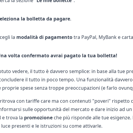
erca la sezione "
Le mie bollette
".
eleziona la bolletta da pagare
.
cegli la
modalità di pagamento
tra PayPal, MyBank e carta 
na volta confermato avrai pagato la tua bolletta!
tuto vedere, il tutto è davvero semplice: in base alla tue
 concludere il tutto in poco tempo. Una funzionalità davver
e proprie spese senza troppe preoccupazioni (e farlo ovunq
 ritrova con tariffe care ma con contenuti "poveri" rispetto 
nformarsi sulle opportunità del mercato e dare inizio ad un b
N
e trova la
promozione
che più risponde alle tue esigenze. Di
e luce presenti e le istruzioni su come attivarle.