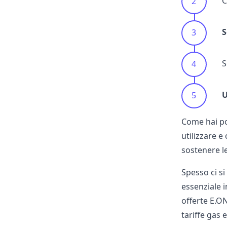
C
S
S
U
Come hai po
utilizzare e
sostenere l
Spesso ci si
essenziale i
offerte E.O
tariffe gas 