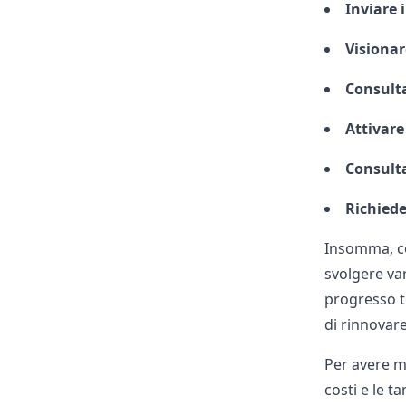
Inviare i
Visionar
Consultar
Attivare
Consulta
Richiede
Insomma, com
svolgere va
progresso t
di rinnovare
Per avere m
costi e le 