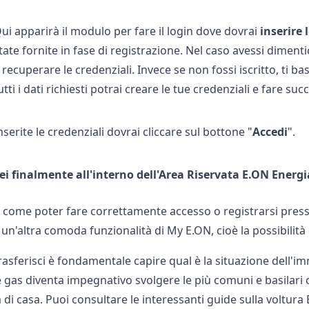
ui apparirà il modulo per fare il login dove dovrai
inserire 
tate fornite in fase di registrazione. Nel caso avessi diment
 recuperare le credenziali. Invece se non fossi iscritto, ti ba
utti i dati richiesti potrai creare le tue credenziali e fare su
nserite le credenziali dovrai cliccare sul bottone "
Accedi
".
ei finalmente all'interno dell'Area Riservata E.ON Energi
come poter fare correttamente accesso o registrarsi presso 
n'altra comoda funzionalità di My E.ON, cioè la possibilità 
rasferisci è fondamentale capire qual è la situazione dell'i
e gas diventa impegnativo svolgere le più comuni e basilari
 di casa. Puoi consultare le interessanti guide sulla
voltura