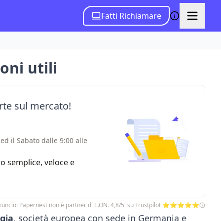
Fatti Richiamare
oni utili
erte sul mercato!
ed il Sabato dalle 9:00 alle
zio semplice, veloce e
uncio: Papernest non è partner di E.ON. 4,8/5 su Trustpilot ⭐⭐⭐⭐⭐
gia
, società europea con sede in Germania e