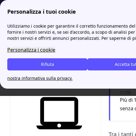
Personalizza i tuoi cookie
Energia-Luce.it
E.ON: offerte luce e gas, contatti e Servizio Cl
Utilizziamo i cookie per garantire il corretto funzionamento del 
fornire i nostri servizi e, se sei d'accordo, a scopo di analisi per
nostri servizi e offrirti annunci personalizzati. Per saperne di p
E.ON A
Personalizza i cookie
Chiam
Rifiuta
Accetta tu
F
nostra informativa sulla privacy.
Servizio
17:00
Più di 
senza 
Tra i tanti