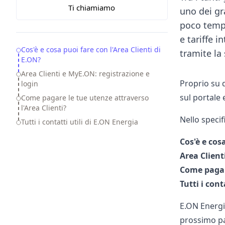
Ti chiamiamo
uno dei gra
poco tempo
e tariffe i
Table of Contents
Cos'è e cosa puoi fare con l'Area Clienti di
tramite la
E.ON?
Area Clienti e MyE.ON: registrazione e
Proprio su 
login
sul portale 
Come pagare le tue utenze attraverso
l'Area Clienti?
Nello speci
Tutti i contatti utili di E.ON Energia
Cos'è e cos
Area Client
Come pagare
Tutti i cont
E.ON Energia
prossimo par