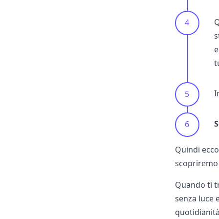
Q
s
e
t
I
S
Quindi ecco 
scopriremo u
Quando ti t
senza luce 
quotidianità