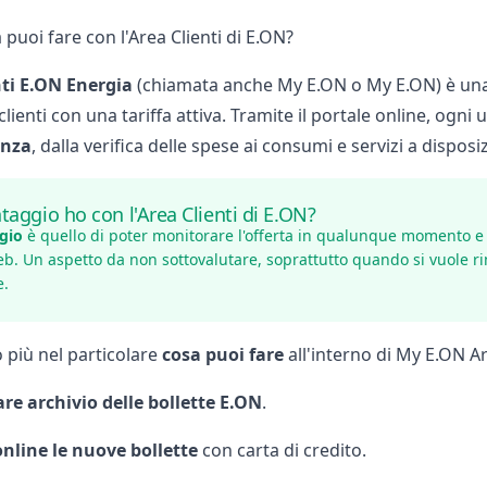
 puoi fare con l'Area Clienti di E.ON?
ti
E.ON
Energia
(chiamata anche My E.ON o My E.ON) è una pa
 clienti con una tariffa attiva. Tramite il portale online, ogni 
enza
, dalla verifica delle spese ai consumi e servizi a disposi
taggio ho con l'Area Clienti di E.ON?
gio
è quello di poter monitorare l'offerta in qualunque momento e
eb. Un aspetto da non sottovalutare, soprattutto quando si vuole ri
e.
più nel particolare
cosa puoi fare
all'interno di My E.ON Ar
re archivio delle bollette E.ON
.
nline le nuove bollette
con carta di credito.