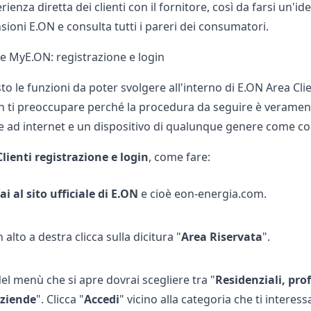
erienza diretta dei clienti con il fornitore, così da farsi un'
sioni E.ON
e consulta tutti i pareri dei consumatori.
 e MyE.ON: registrazione e login
o le funzioni da poter svolgere all'interno di E.ON Area Cli
on ti preoccupare perché la procedura da seguire è verament
 ad internet e un dispositivo di qualunque genere come co
lienti registrazione e login
, come fare:
ai al sito ufficiale di E.ON
e cioè eon-energia.com.
n alto a destra clicca sulla dicitura "
Area Riservata
".
el menù che si apre dovrai scegliere tra "
Residenziali, pro
ziende
". Clicca "
Accedi
" vicino alla categoria che ti interess