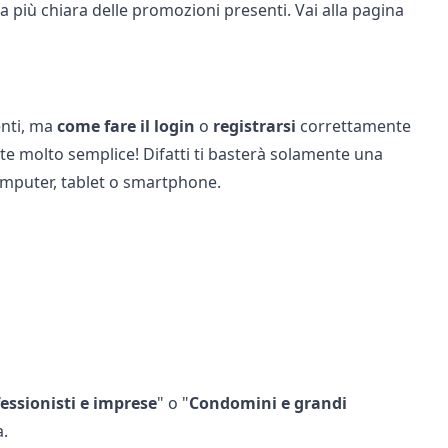
idea più chiara delle promozioni presenti. Vai alla pagina
enti, ma
come
fare
il
login
o
registrarsi
correttamente
e molto semplice! Difatti ti basterà solamente una
mputer, tablet o smartphone.
fessionisti e imprese
" o "
Condomini e grandi
a.