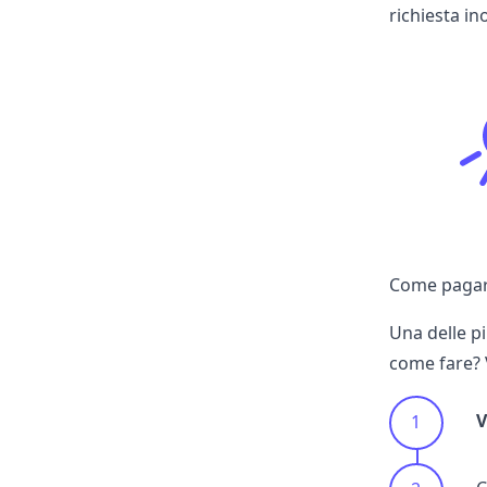
richiesta i
Come pagare
Una delle p
come fare? 
V