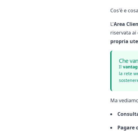
Cos'è e cosa
L'
Area
Clien
riservata ai
propria
ut
Che van
Il
vantag
la rete w
sostener
Ma vediamo 
Consulta
Pagare o