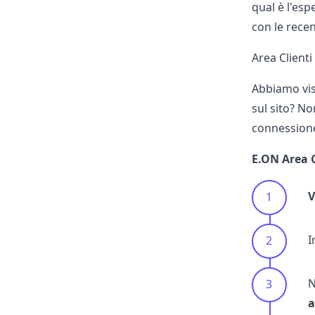
qual è l'esp
con le
recen
Area Clienti
Abbiamo vist
sul sito? N
connessione
E.ON Area C
V
I
N
a