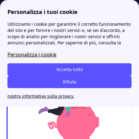
Personalizza i tuoi cookie
Utilizziamo i cookie per garantire il corretto funzionamento
Energia-Luce.it
Luce
Il fotovoltaico di Invent Luce e Gas, offerte, contatti e recensioni
More
del sito e per fornire i nostri servizi e, se sei d'accordo, a
scopo di analisi per migliorare i nostri servizi e offrirti
Il fotovoltaico di Invent
annunci personalizzati. Per saperne di più, consulta la
Luce e Gas, offerte,
Personalizza i cookie
contatti e recensioni
Accetta tutto
Rifiuta
nostra informativa sulla privacy.