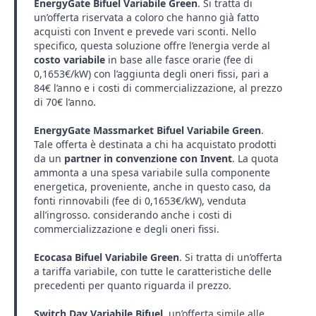
EnergyGate Bifuel Variabile Green
. Si tratta di
un’offerta riservata a coloro che hanno già fatto
acquisti con Invent e prevede vari sconti. Nello
specifico, questa soluzione offre l’energia verde al
costo variabile
in base alle fasce orarie (fee di
0,1653€/kW) con l’aggiunta degli oneri fissi, pari a
84€ l’anno e i costi di commercializzazione, al prezzo
di 70€ l’anno.
EnergyGate Massmarket Bifuel Variabile Green
.
Tale offerta è destinata a chi ha acquistato prodotti
da un
partner in convenzione con Invent
. La quota
ammonta a una spesa variabile sulla componente
energetica, proveniente, anche in questo caso, da
fonti rinnovabili (fee di 0,1653€/kW), venduta
all’ingrosso. considerando anche i costi di
commercializzazione e degli oneri fissi.
Ecocasa Bifuel Variabile Green
. Si tratta di un’offerta
a tariffa variabile, con tutte le caratteristiche delle
precedenti per quanto riguarda il prezzo.
Switch Day Variabile Bifuel
, un’offerta simile alle