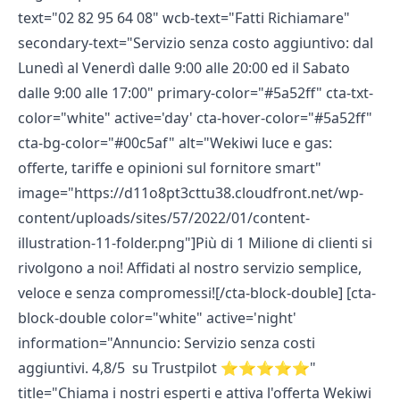
text="02 82 95 64 08" wcb-text="Fatti Richiamare"
secondary-text="Servizio senza costo aggiuntivo: dal
Lunedì al Venerdì dalle 9:00 alle 20:00 ed il Sabato
dalle 9:00 alle 17:00" primary-color="#5a52ff" cta-txt-
color="white" active='day' cta-hover-color="#5a52ff"
cta-bg-color="#00c5af" alt="Wekiwi luce e gas:
offerte, tariffe e opinioni sul fornitore smart"
image="https://d11o8pt3cttu38.cloudfront.net/wp-
content/uploads/sites/57/2022/01/content-
illustration-11-folder.png"]Più di 1 Milione di clienti si
rivolgono a noi! Affidati al nostro servizio semplice,
veloce e senza compromessi![/cta-block-double] [cta-
block-double color="white" active='night'
information="Annuncio: Servizio senza costi
aggiuntivi. 4,8/5 su Trustpilot ⭐⭐⭐⭐⭐"
title="Chiama i nostri esperti e attiva l'offerta Wekiwi