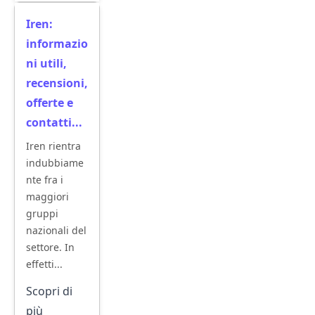
Iren:
informazio
ni utili,
recensioni,
offerte e
contatti...
Iren rientra
indubbiame
nte fra i
maggiori
gruppi
nazionali del
settore. In
effetti...
Scopri di
più