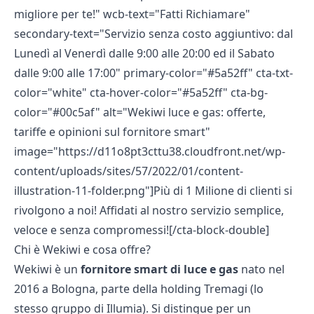
migliore per te!" wcb-text="Fatti Richiamare"
secondary-text="Servizio senza costo aggiuntivo: dal
Lunedì al Venerdì dalle 9:00 alle 20:00 ed il Sabato
dalle 9:00 alle 17:00" primary-color="#5a52ff" cta-txt-
color="white" cta-hover-color="#5a52ff" cta-bg-
color="#00c5af" alt="Wekiwi luce e gas: offerte,
tariffe e opinioni sul fornitore smart"
image="https://d11o8pt3cttu38.cloudfront.net/wp-
content/uploads/sites/57/2022/01/content-
illustration-11-folder.png"]Più di 1 Milione di clienti si
rivolgono a noi! Affidati al nostro servizio semplice,
veloce e senza compromessi![/cta-block-double]
Chi è Wekiwi e cosa offre?
Wekiwi è un
fornitore smart di luce e gas
nato nel
2016 a Bologna, parte della holding Tremagi (lo
stesso gruppo di
Illumia
). Si distingue per un