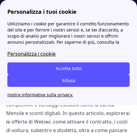
Personalizza i tuoi cookie
Utilizziamo i cookie per garantire il corretto funzionamento
Energia-Luce.it
Luce
Wekiwi luce e gas: offerte, tariffe e opinioni sul fornitore smart
More
del sito e per fornire i nostri servizi e, se sei d'accordo, a
scopo di analisi per migliorare i nostri servizi e offrirti
Wekiwi luce e gas: offerte,
annunci personalizzati. Per saperne di più, consulta la
tariffe e opinioni sul
Personalizza i cookie
fornitore smart
Accetta tutto
[intro title="Sommario:"]Wekiwi è un fornitore
Rifiuta
digitale di luce e gas, noto per la sua attenzione alla
nostra informativa sulla privacy.
sostenibilità e alla gestione 100% online. Offre tariffe
competitive e vantaggi esclusivi come la Carica
Mensile e sconti digitali. In questo articolo, esplorerai
le offerte di Wekiwi, come attivare il contratto, i costi
di voltura, subentro e disdetta, oltre a come passare