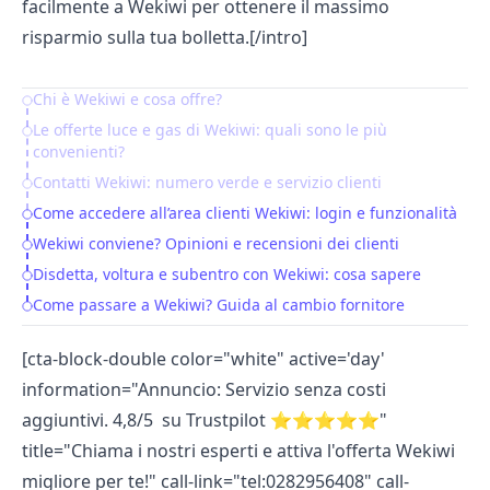
facilmente a Wekiwi per ottenere il massimo
risparmio sulla tua bolletta.[/intro]
Chi è Wekiwi e cosa offre?
Table of Contents
Le offerte luce e gas di Wekiwi: quali sono le più
convenienti?
Contatti Wekiwi: numero verde e servizio clienti
Come accedere all’area clienti Wekiwi: login e funzionalità
Wekiwi conviene? Opinioni e recensioni dei clienti
Disdetta, voltura e subentro con Wekiwi: cosa sapere
Come passare a Wekiwi? Guida al cambio fornitore
[cta-block-double color="white" active='day'
information="Annuncio: Servizio senza costi
aggiuntivi. 4,8/5 su Trustpilot ⭐⭐⭐⭐⭐"
title="Chiama i nostri esperti e attiva l'offerta Wekiwi
migliore per te!" call-link="tel:0282956408" call-