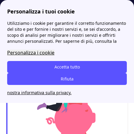
Personalizza i tuoi cookie
Utilizziamo i cookie per garantire il corretto funzionamento
Energia-Luce.it
Ascotrade
Ascotrade voltura: Documenti, Costi e tempistiche
More
del sito e per fornire i nostri servizi e, se sei d'accordo, a
scopo di analisi per migliorare i nostri servizi e offrirti
Ascotrade voltura:
annunci personalizzati. Per saperne di più, consulta la
Documenti, Costi e
Personalizza i cookie
tempistiche
Accetta tutto
Rifiuta
nostra informativa sulla privacy.