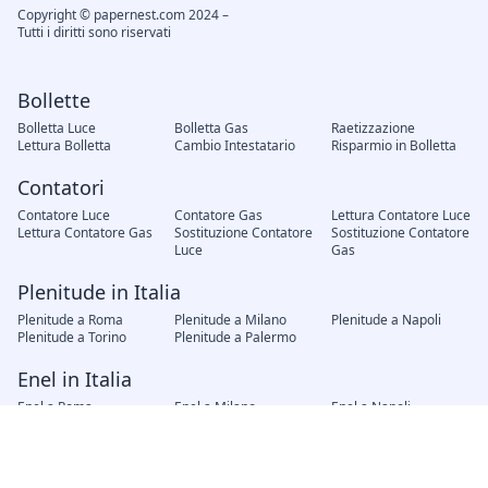
Copyright © papernest.com 2024 –
Tutti i diritti sono riservati
Bollette
Bolletta Luce
Bolletta Gas
Raetizzazione
Lettura Bolletta
Cambio Intestatario
Risparmio in Bolletta
Contatori
Contatore Luce
Contatore Gas
Lettura Contatore Luce
Lettura Contatore Gas
Sostituzione Contatore
Sostituzione Contatore
Luce
Gas
Plenitude in Italia
Plenitude a Roma
Plenitude a Milano
Plenitude a Napoli
Plenitude a Torino
Plenitude a Palermo
Enel in Italia
Enel a Roma
Enel a Milano
Enel a Napoli
Enel a Torino
Enel a Palermo
Fornitori in Italia