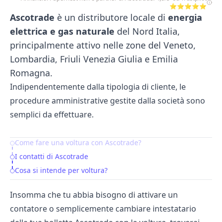
⭐⭐⭐⭐⭐
Ascotrade
è un distributore locale di
energia
elettrica e gas naturale
del Nord Italia,
principalmente attivo nelle zone del Veneto,
Lombardia, Friuli Venezia Giulia e Emilia
Romagna.
Indipendentemente dalla tipologia di cliente, le
procedure amministrative gestite dalla società sono
semplici da effettuare.
Come fare una voltura con Ascotrade?
Table of Contents
I contatti di Ascotrade
Cosa si intende per voltura?
Insomma che tu abbia bisogno di attivare un
contatore o semplicemente cambiare intestatario