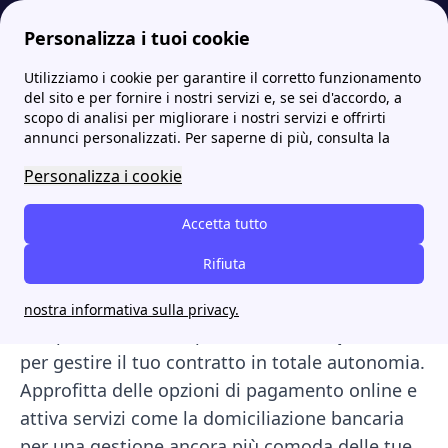
Personalizza i tuoi cookie
Utilizziamo i cookie per garantire il corretto funzionamento
Energia-Luce.it
Dolomiti Energia: Contatti, Numero Verde, PEC e Mail
MyDolomiti: l'Area Clienti di Dolomiti Energia
More
del sito e per fornire i nostri servizi e, se sei d'accordo, a
scopo di analisi per migliorare i nostri servizi e offrirti
MyDolomiti: l'Area Clienti
annunci personalizzati. Per saperne di più, consulta la
di Dolomiti Energia
Personalizza i cookie
Benvenuto nella sezione dedicata a
Accetta tutto
MyDolomiti,
l'area clienti di Dolomiti Energia.
Rifiuta
Qui troverai tutte le informazioni per
consultare e pagare le tue bollette
in modo
nostra informativa sulla privacy.
semplice, oltre a scoprire i
servizi disponibili
per gestire il tuo contratto in totale autonomia.
Approfitta delle opzioni di pagamento online e
attiva servizi come la domiciliazione bancaria
per una gestione ancora più comoda delle tue