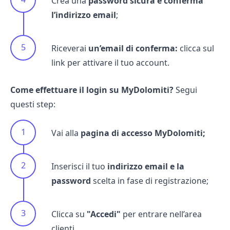
Crea una
password sicura e conferma
l’indirizzo email
;
Riceverai
un’email di conferma:
clicca sul
link per attivare il tuo account.
Come effettuare il login su MyDolomiti?
Segui
questi step:
Vai alla
pagina di accesso MyDolomiti;
Inserisci il tuo
indirizzo email e la
password
scelta in fase di registrazione;
Clicca su
"Accedi"
per entrare nell’area
clienti.