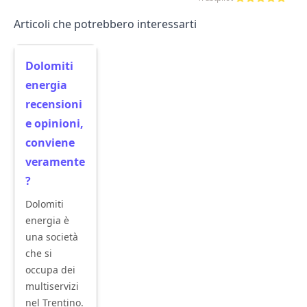
Articoli che potrebbero interessarti
Dolomiti
energia
recensioni
e opinioni,
conviene
veramente
?
Dolomiti
energia è
una società
che si
occupa dei
multiservizi
nel Trentino.