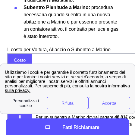
modificare l'intestatario.
Subentro Plenitude a Marino:
procedura
necessaria quando si entra in una nuova
abitazione a Marino e pur essendo presente
un contatore attivo, il contratto per luce e gas
è stato interrotto.
Il costo per Voltura, Allaccio o Subentro a Marino
Costo
per una
Dovrai pagare un contributo fisso di
€25,81
per one
Voltura
amministrativi + un addebito diverso da gestore 
Plenitude
gestore che varia tra i
€220,00
e
€60,00
per il
a
mercato libero e di
€23,00
per il mercato tutelato
Marino?
Costi per
il
Per un subentro a Marino dovrai pagare
48,81€
do
Subentro
25,81€ sono di onere amministrativo e € 23 di
Fatti Richiamare
Plenitude
corrispettivo commerciale