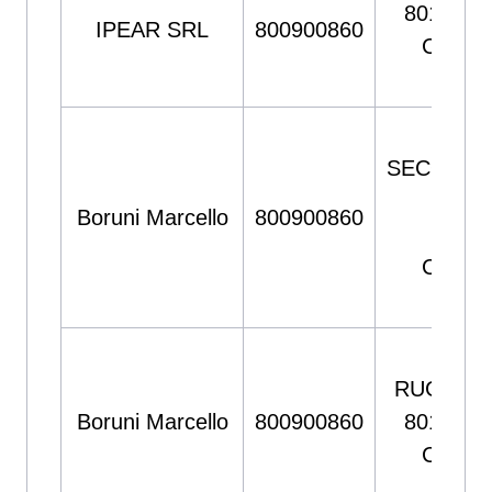
80129 N
IPEAR SRL
800900860
CAMPA
ITAL
Cor
SECONDI
62, 8
Boruni Marcello
800900860
NAPO
CAMPA
ITAL
Via
RUGGIER
Boruni Marcello
800900860
80144 N
CAMPA
ITAL