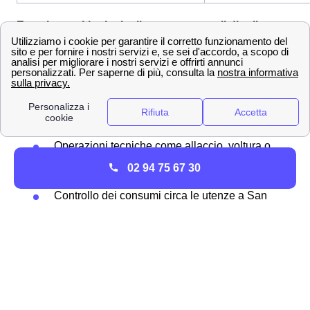
Ecco i recapiti principali per contattare il distributore
Gas a San Daniele del Friuli
Alla pari del distributore luce, anche la figura del
distributore gas è di fondamentale rilevanza per la tua
casa di San Daniele del Friuli. In particolare, il
distributore gas può fornirti i seguenti servizi:
Operazioni tecniche come allaccio, voltura o
subentro
02 94 75 67 30
Risoluzione di guasti al contatore
Controllo dei consumi circa le utenze a San
Daniele del Friuli
Differente in base alla propria posizione, a San Daniele
del Friuli dovrete contattare ACEGASAPSAMGA S.P.A.,
attraverso i seguenti recapiti:
CONTATTO
RECAPITO