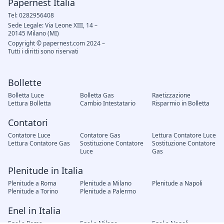
Papernest Italia
Tel: 0282956408
Sede Legale: Via Leone XIII, 14 –
20145 Milano (MI)
Copyright © papernest.com 2024 –
Tutti i diritti sono riservati
Bollette
Bolletta Luce
Bolletta Gas
Raetizzazione
Lettura Bolletta
Cambio Intestatario
Risparmio in Bolletta
Contatori
Contatore Luce
Contatore Gas
Lettura Contatore Luce
Lettura Contatore Gas
Sostituzione Contatore
Sostituzione Contatore
Luce
Gas
Plenitude in Italia
Plenitude a Roma
Plenitude a Milano
Plenitude a Napoli
Plenitude a Torino
Plenitude a Palermo
Enel in Italia
Enel a Roma
Enel a Milano
Enel a Napoli