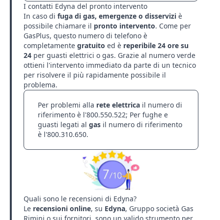
I contatti Edyna del pronto intervento
In caso di
fuga di gas, emergenze o disservizi
è
possibile chiamare il
pronto intervento
. Come per
GasPlus
, questo numero di telefono è
completamente
gratuito
ed è
reperibile 24 ore su
24
per guasti elettrici o gas. Grazie al numero verde
ottieni l'intervento immediato da parte di un tecnico
per risolvere il più rapidamente possibile il
problema.
Per problemi alla
rete elettrica
il numero di
riferimento è l'800.550.522; Per fughe e
guasti legati al
gas
il numero di riferimento
è l'800.310.650.
Quali sono le recensioni di Edyna?
Le
recensioni online
, su
Edyna
,
Gruppo società Gas
Rimini
o sui fornitori, sono un valido strumento per