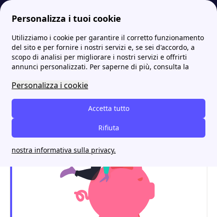
Personalizza i tuoi cookie
Utilizziamo i cookie per garantire il corretto funzionamento
Energia-Luce.it
Distributori Luce e Gas
Edyna: Distributore Alto Adige, contatti e numero verde
del sito e per fornire i nostri servizi e, se sei d'accordo, a
scopo di analisi per migliorare i nostri servizi e offrirti
Edyna: Distributore Alto
annunci personalizzati. Per saperne di più, consulta la
Adige, contatti e numero
Personalizza i cookie
verde
Accetta tutto
Rifiuta
nostra informativa sulla privacy.