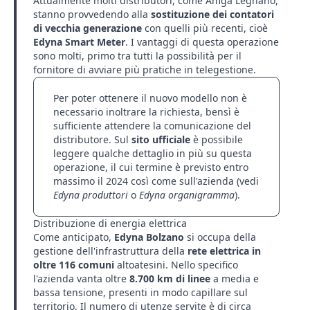
Attualmente molti distributori, come
Amga Legnano
,
stanno provvedendo alla
sostituzione dei contatori
di vecchia generazione
con quelli più recenti, cioè
Edyna Smart Meter
. I vantaggi di questa operazione
sono molti, primo tra tutti la possibilità per il
fornitore di avviare più pratiche in telegestione.
Per poter ottenere il nuovo modello non è
necessario inoltrare la richiesta, bensì è
sufficiente attendere la comunicazione del
distributore. Sul
sito ufficiale
è possibile
leggere qualche dettaglio in più su questa
operazione, il cui termine è previsto entro
massimo il 2024 così come sull'azienda (vedi
Edyna produttori
o
Edyna organigramma
).
Distribuzione di energia elettrica
Come anticipato,
Edyna Bolzano
si occupa della
gestione dell'infrastruttura della
rete elettrica in
oltre 116 comuni
altoatesini. Nello specifico
l'azienda vanta oltre
8.700 km di linee
a media e
bassa tensione, presenti in modo capillare sul
territorio. Il numero di utenze servite è di circa