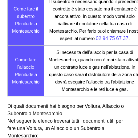
Il subentro è necessario quando il precedent
Come fare il
contretto è stato cessato ma il contatore è
subentro
ancora attivo. In questo modo vorai solo
Plenitude a
riattivare il contatore nella tua casa di
Montesarchio
Montesarchio. Per farlo puoi chiamare i nost
esperti al numero
02 94 75 67 37
.
Si necessita dell'allaccio per la casa di
Come fare
Montesarchio, quando non è mai stato attiva
l'allaccio
un contratto luce e gas nell'abitazione. In
Plenitude a
questo caso sarà il distributore della zona c
Montesarchio
dovrà eseguire l'allaccio tra l'abitaizione
Montesarchio e le reti luce e gas.
Di quali documenti hai bisogno per Voltura, Allaccio o
Subentro a Montesarchio
Nel seguente elenco troverai tutti i documenti utili per
fare una Voltura, un Allaccio o un Subentro a
Montesarchio: