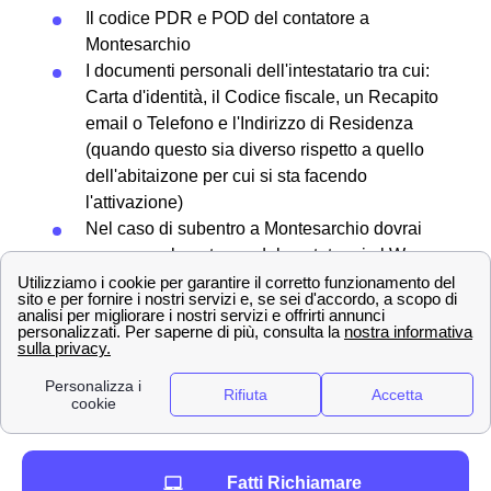
Il codice PDR e POD del contatore a
Montesarchio
I documenti personali dell'intestatario tra cui:
Carta d'identità, il Codice fiscale, un Recapito
email o Telefono e l'Indirizzo di Residenza
(quando questo sia diverso rispetto a quello
dell'abitaizone per cui si sta facendo
l'attivazione)
Nel caso di subentro a Montesarchio dovrai
conoscere la potenza del contatore in kW
Se hai bisogno di una voltura invece dovrai
avere una lettura del contatore pià recente
possibile
Infine servirà l'IBAN in modo da permettere al
forntiore di addebitare i costi sul conto
corrente
Quanto ci vuole per fare Voltura, Allaccio o Subentro a
Fatti Richiamare
Montesarchio?