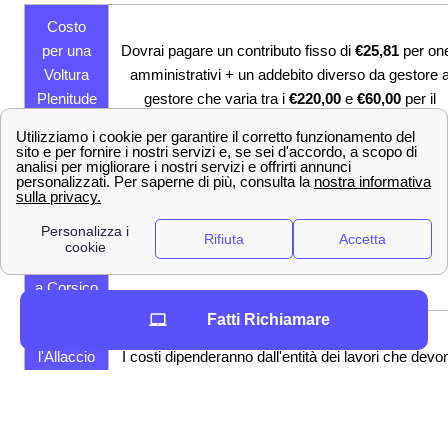
Costo
per una
Dovrai pagare un contributo fisso di
€25,81
per one
Voltura
amministrativi + un addebito diverso da gestore 
Plenitude
gestore che varia tra i
€220,00
e
€60,00
per il
a
mercato libero e di
€23,00
per il mercato tutelato
Corsico?
Costi per
il
Per un subentro a Corsico dovrai pagare
48,81€
Subentro
dove 25,81€ sono di onere amministrativo e € 23 
Plenitude
corrispettivo commerciale
a Corsico
Fatti Richiamare
Costi per
l'Allaccio
I costi dipenderanno dall'entità dei lavori che devo
Plenitude
essere fatti per l'allacccio alla rete
a Corsico