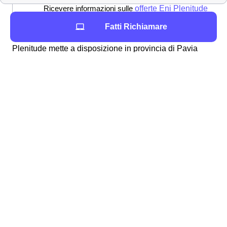
Ricevere informazioni sulle
offerte Eni Plenitude
Fatti Richiamare
È giusto non dimenticare tutte le altre modalità che Eni
Plenitude mette a disposizione in provincia di Pavia
(PV) per svolgere le operazioni sopraelencate. Infatti, è
sempre possibile chiamare al numero verde 800 900
700 o scrivere agli altri
contatti Eni Plenitude
in
provincia di Pavia . Approfondisci altri aspetti di Eni
Plenitude su:
Plenitude -
Plenitude -
Milano
Mantova
Plenitude -
Plenitude -
Cremona
Monza e della
Plenitude -
Brianza
Como
Plenitude -
Lecco