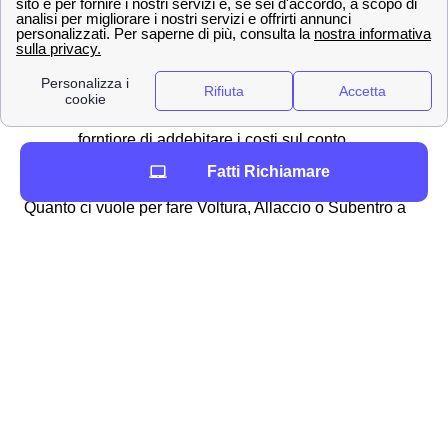
conoscere la potenza del contatore in kW
Se hai bisogno di una voltura invece dovrai
avere una lettura del contatore pià recente
possibile
Infine servirà l'IBAN in modo da permettere al
forntiore di addebitare i costi sul conto
corrente
Fatti Richiamare
Quanto ci vuole per fare Voltura, Allaccio o Subentro a
Modena?
Le tempistiche della
Voltura Plenitude per
Ci vorranno circa 7 giorni lavorativi p
un'abitazione a
avere una voltura a Modena
Modena?
Quanti giuorni il
Come perla voltura i cittadini modene
Subentro Plenitude a
dovranno aspettare circa una
Modena
settimana