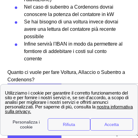
Nel caso di subentro a Cordenons dovrai
conoscere la potenza del contatore in kW
Se hai bisogno di una voltura invece dovrai
avere una lettura del contatore pià recente
possibile
Infine servirà l'IBAN in modo da permettere al
forntiore di addebitare i costi sul conto
corrente
Quanto ci vuole per fare Voltura, Allaccio o Subentro a
Cordenons?
Le tempistiche della
Voltura Plenitude per
Ci vorranno circa 7 giorni lavorativi 
un'abitazione a
avere una voltura a Cordenons
Cordenons?
Quanti giuorni il
Come perla voltura i cittadini
Subentro Plenitude a
cordenonesi dovranno aspettare cir