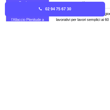
Cordenons
una settimana
02 94 75 67 30
Tempistiche per
Per un allaccio ci vorranno dai10 gio
l'Allaccio Plenitude a
lavorativi per lavori semplici ai 60
Cordenons
giorni lavorativi per lavori complessi
Quali sono i costi per Voltura, Allaccio o Subentro a
Cordenons
Bisognerà pagare un contributo fisso di €25,8
Quanto
per oneri amministrativi sommato ad un costo
costa una
variabile a seconda del fornitore che oscilla tra 
Voltura a
€20,00 e €60,00 per il mercato libero ed è inve
Cordenons?
fisso a €23,00 per il mercato tutelato
Qual è il
Il subentro a Cordenons costa 48,81€ dove
costo del
25,81€ sono di onere amministrativo e € 23 di