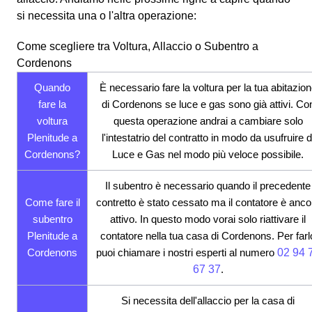
si necessita una o l'altra operazione:
Come scegliere tra Voltura, Allaccio o Subentro a
Cordenons
Quando
È necessario fare la voltura per la tua abitazio
fare la
di Cordenons se luce e gas sono già attivi. Co
voltura
questa operazione andrai a cambiare solo
Plenitude a
l'intestatrio del contratto in modo da usufruire d
Cordenons?
Luce e Gas nel modo più veloce possibile.
Il subentro è necessario quando il precedente
Come fare il
contretto è stato cessato ma il contatore è anco
subentro
attivo. In questo modo vorai solo riattivare il
Plenitude a
contatore nella tua casa di Cordenons. Per farl
Cordenons
puoi chiamare i nostri esperti al numero
02 94 
67 37
.
Si necessita dell'allaccio per la casa di