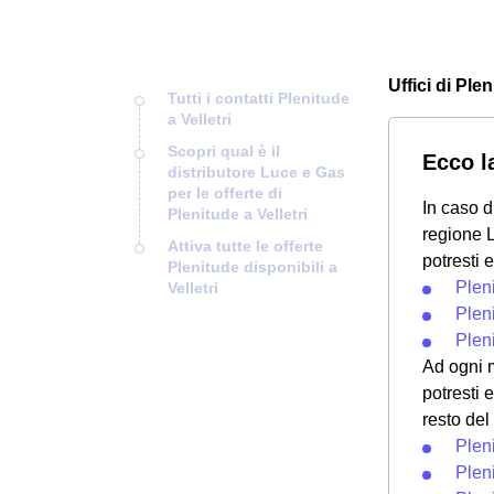
Uffici di Plen
Tutti i contatti Plenitude
a Velletri
Scopri qual è il
Ecco la
distributore Luce e Gas
per le offerte di
In caso d
Plenitude a Velletri
regione L
Attiva tutte le offerte
potresti 
Plenitude disponibili a
Pleni
Velletri
Pleni
Plen
Ad ogni m
potresti 
resto del
Plen
Plen