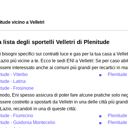
itude vicino a Velletri
 lista degli sportelli Velletri di Plenitude
i bisogni specifici sui contratti luce e gas per la tua casa a Velle
azio più vicine a te. Ecco le sedi ENI a Velletri: Se per caso abi
essere interessato anche ai comuni più grandi per recartici in man
tude - Viterbo
Plenitude 
tude - Latina
itude - Frosinone
odo, Eni spesso assicura di poter fare alcune pratiche solo negl
essere costretto a spostarti da Velletri in una delle città più gran
 Lazio, recandoli in una di queste città:
itude - Fiumicino
Plenitude
itude - Guidonia Montecelio
Plenitude