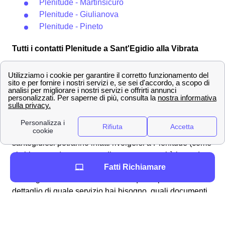
Plenitude - Martinsicuro
Plenitude - Giulianova
Plenitude - Pineto
Tutti i contatti Plenitude a Sant'Egidio alla Vibrata
Attivazione contatore Plenitude a Sant'Egidio alla
Vibrata
Se stai per entrare nella tua nuova abitazione di
Sant'Egidio alla Vibrata (TE) dovrai capire di quale
servizio avrai bisogno per riuscire ad avere le utenze
Luce e Gas nel più breve tempo possibile. I cittadini
santegidiesi potranno infatti rivolgersi a Plenitude (come
si chiama ora)per ognuna di queste necessità in modo
da avere un contratto Gas e Luce per le loro case di
Fatti Richiamare
Sant'Egidio alla Vibrata. Vediamo quindi più nel
dettaglio di quale servizio hai bisogno, quali documenti
sono necessari, le tempistiche e i costi per poter attivare
l'utenza.