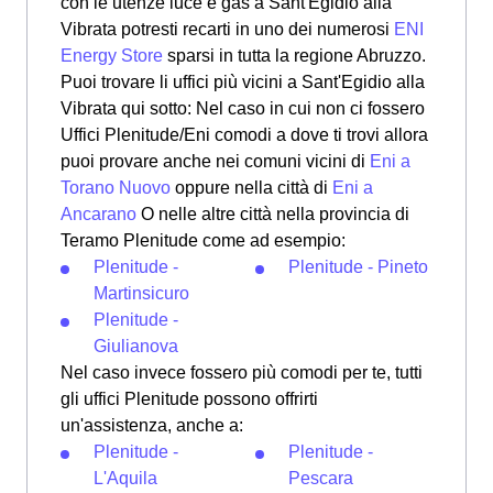
con le utenze luce e gas a Sant'Egidio alla
Vibrata potresti recarti in uno dei numerosi
ENI
Energy Store
sparsi in tutta la regione Abruzzo.
Puoi trovare li uffici più vicini a Sant'Egidio alla
Vibrata qui sotto: Nel caso in cui non ci fossero
Uffici Plenitude/Eni comodi a dove ti trovi allora
puoi provare anche nei comuni vicini di
Eni a
Torano Nuovo
oppure nella città di
Eni a
Ancarano
O nelle altre città nella provincia di
Teramo Plenitude come ad esempio:
Plenitude -
Plenitude - Pineto
Martinsicuro
Plenitude -
Giulianova
Nel caso invece fossero più comodi per te, tutti
gli uffici Plenitude possono offrirti
un'assistenza, anche a:
Plenitude -
Plenitude -
L'Aquila
Pescara