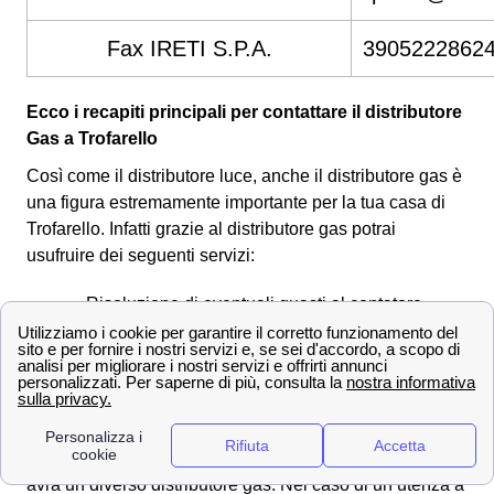
Fax IRETI S.P.A.
3905222862
Ecco i recapiti principali per contattare il distributore
Gas a Trofarello
Così come il distributore luce, anche il distributore gas è
una figura estremamente importante per la tua casa di
Trofarello. Infatti grazie al distributore gas potrai
usufruire dei seguenti servizi:
Risoluzione di eventuali guasti al contatore
Misuarzioni dei consumi della tua utenza a
Trofarello
Operazioni più tecniche come l'allaccio
Anche per il fornitore gas si ha una pertinenza
geografica e a seconda della regione di appartenenza si
avrà un diverso distributore gas. Nel caso di un utenza a