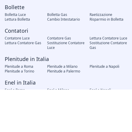
Bollette
Bolletta Luce
Bolletta Gas
Raetizzazione
Lettura Bolletta
Cambio Intestatario
Risparmio in Bolletta
Contatori
Contatore Luce
Contatore Gas
Lettura Contatore Luce
Lettura Contatore Gas
Sostituzione Contatore
Sostituzione Contatore
Luce
Gas
Plenitude in Italia
Plenitude a Roma
Plenitude a Milano
Plenitude a Napoli
Plenitude a Torino
Plenitude a Palermo
Enel in Italia
Enel a Roma
Enel a Milano
Enel a Napoli
Enel a Torino
Enel a Palermo
Fornitori in Italia
AMG Gas Palermo
Hera Bologna
A2A Brescia
Iren Genova
AGSM Verona