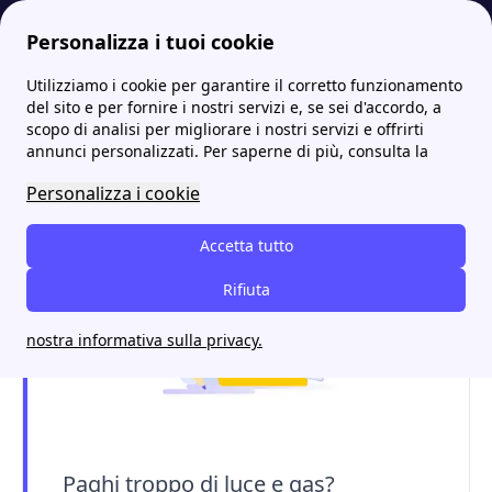
Personalizza i tuoi cookie
Utilizziamo i cookie per garantire il corretto funzionamento
Energia-Luce.it
Iren: informazioni utili, recensioni, offerte e contatti
IrenYou: la guida completa sull'Area Clienti Iren
del sito e per fornire i nostri servizi e, se sei d'accordo, a
scopo di analisi per migliorare i nostri servizi e offrirti
IrenYou: la guida completa
annunci personalizzati. Per saperne di più, consulta la
sull'Area Clienti Iren
Personalizza i cookie
Accetta tutto
Rifiuta
nostra informativa sulla privacy.
Paghi troppo di luce e gas?