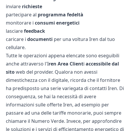
inviare
richieste
partecipare al
programma
fedeltà
monitorare i
consumi
energetici
lasciare
feedback
caricare i
documenti
per una
voltura Iren
dal tuo
cellulare.
Tutte le operazioni appena elencate sono eseguibili
anche attraverso l'
I
ren Area Client
i
accessibile
dal
sito
web del provider. Qualora non avessi
dimestichezza con il digitale, ricorda che il fornitore
ha predisposto una serie variegata di
contatti Iren
. Di
conseguenza, se hai la necessità di avere
informazioni sulle
offerte Iren
, ad esempio per
passare ad una delle
tariffe monorarie
, puoi sempre
chiamare il
Numero Verde
. Invece, per approfondire
le soluzioni e i servizi di efficientamento energetico di