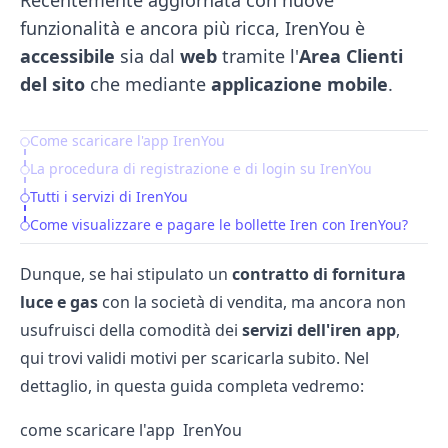
Recentemente aggiornata con nuove
funzionalità e ancora più ricca, IrenYou è
accessibile
sia dal
web
tramite l'
Area
Clienti
del
sito
che mediante
applicazione
mobile
.
Come scaricare l'app IrenYou
Table of Contents
La procedura di registrazione e di login su IrenYou
Tutti i servizi di IrenYou
Come visualizzare e pagare le bollette Iren con IrenYou?
Dunque, se hai stipulato un
contratto
di
fornitura
luce
e
gas
con la società di vendita, ma ancora non
usufruisci della comodità dei
servizi
dell'iren
app
,
qui trovi validi motivi per scaricarla subito. Nel
dettaglio, in questa guida completa vedremo:
come scaricare l'app IrenYou