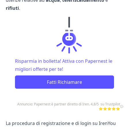
utenze relative ad
acqua
,
teleriscaldamento
e
rifiuti
.
Risparmia in bolletta! Attiva con Papernest le
migliori offerte per te!
Fatti Richiamare
Annuncio: Papernest è partner diretto di Iren. 4,8/5 su Trustpilot
⭐⭐⭐⭐⭐
La procedura di registrazione e di login su IrenYou