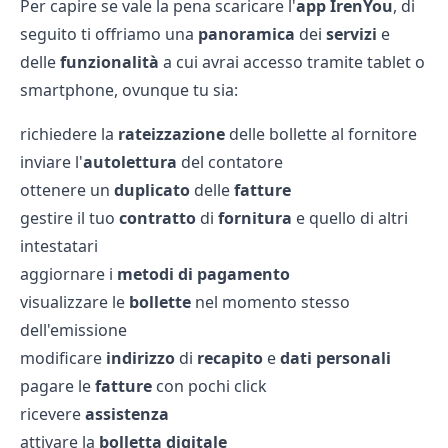
Per capire se vale la pena scaricare l'
app
IrenYou
, di
seguito ti offriamo una
panoramica
dei
servizi
e
delle
funzionalità
a cui avrai accesso tramite tablet o
smartphone, ovunque tu sia:
richiedere la
rateizzazione
delle
bollette al fornitore
inviare l'
autolettura
del contatore
ottenere un
duplicato
delle
fatture
gestire il tuo
contratto
di
fornitura
e quello di altri
intestatari
aggiornare i
metodi
di
pagamento
visualizzare le
bollette
nel momento stesso
dell'emissione
modificare
indirizzo
di
recapito
e
dati
personali
pagare le
fatture
con pochi click
ricevere
assistenza
attivare la
bolletta
digitale