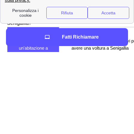
corrente
Quanto ci vuole per fare Voltura, Allaccio o Subentro a
Senigallia?
Le tempistiche della
Fatti Richiamare
Voltura Plenitude per
Ci vorranno circa 7 giorni lavorativi p
un'abitazione a
avere una voltura a Senigallia
Senigallia?
Quanti giuorni il
Come perla voltura i cittadini
Subentro Plenitude a
senigalliesi dovranno aspettare circ
Senigallia
una settimana
Tempistiche per
Per un allaccio ci vorranno dai10 gior
l'Allaccio Plenitude a
lavorativi per lavori semplici ai 60
Senigallia
giorni lavorativi per lavori complessi
Quali sono i costi per Voltura, Allaccio o Subentro a