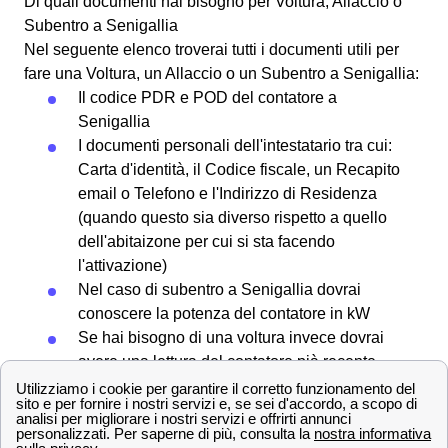
Di quali documenti hai bisogno per Voltura, Allaccio o
Subentro a Senigallia
Nel seguente elenco troverai tutti i documenti utili per
fare una Voltura, un Allaccio o un Subentro a Senigallia:
Il codice PDR e POD del contatore a
Senigallia
I documenti personali dell'intestatario tra cui:
Carta d'identità, il Codice fiscale, un Recapito
email o Telefono e l'Indirizzo di Residenza
(quando questo sia diverso rispetto a quello
dell'abitaizone per cui si sta facendo
l'attivazione)
Nel caso di subentro a Senigallia dovrai
conoscere la potenza del contatore in kW
Se hai bisogno di una voltura invece dovrai
avere una lettura del contatore pià recente
possibile
Infine servirà l'IBAN in modo da permettere al
forntiore di addebitare i costi sul conto