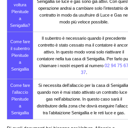
Senigallia se luce e gas sono già attivi. Con ques
voltura
operazione andrai a cambiare solo l'intestatrio de
Plenitude
contratto in modo da usufruire di Luce e Gas ne
a
modo più veloce possibile.
Senigallia?
Il subentro è necessario quando il precedente
Come fare
contretto è stato cessato ma il contatore è anco
il subentro
attivo. In questo modo vorai solo riattivare il
Plenitude
contatore nella tua casa di Senigallia. Per farlo pu
a
chiamare i nostri esperti al numero
02 94 75 6
Senigallia
37
.
Come fare
Si necessita dell'allaccio per la casa di Senigallia
l'allaccio
quando non è mai stato attivato un contratto luce
Plenitude
gas nell'abitazione. In questo caso sarà il
a
distributore della zona che dovrà eseguire l'allacc
Senigallia
tra l'abitaizione Senigallia e le reti luce e gas.