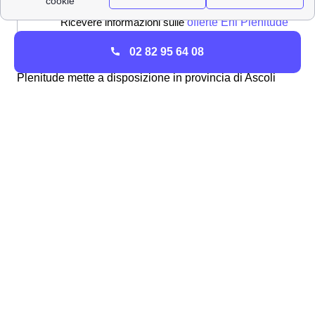
Ricevere informazioni sulle
offerte Eni Plenitude
02 82 95 64 08
È giusto non dimenticare tutte le altre modalità che Eni
Plenitude mette a disposizione in provincia di Ascoli
Piceno (AP) per svolgere le operazioni sopraelencate.
Infatti, è sempre possibile chiamare al numero verde 800
900 700 o scrivere agli altri
contatti Eni Plenitude
in
provincia di Ascoli Piceno . Approfondisci altri aspetti di
Eni Plenitude su:
Plenitude -
Plenitude -
Pesaro e
Ancona
Urbino
Plenitude -
Plenitude -
Macerata
Fermo
Plenitude -
Plenitude -
Pesaro e
Macerata
Urbino