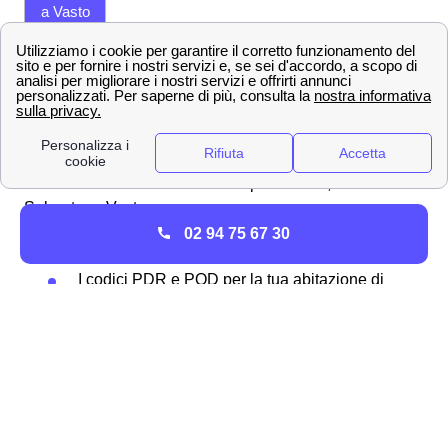
a Vasto
Costi per
l'Allaccio
I costi dipenderanno dall'entità dei lavori che devo
Plenitude
essere fatti per l'allacccio alla rete
a Vasto
La documentazione necessaria per Voltura, Allaccio o
Subentro a Vasto
Ecco la documentazione che vi servirà per richiedere
02 94 75 67 30
uno di questi tre servizi:
I codici PDR e POD per la tua abitazione di
Vasto
Solamente per il subentro è importante
sapere la potenza impiegata in kW del
contatore
Per la voltura invece dovrai avere la lettura
del contatore
Carta d'identità o Passaporto, Codice fiscale,