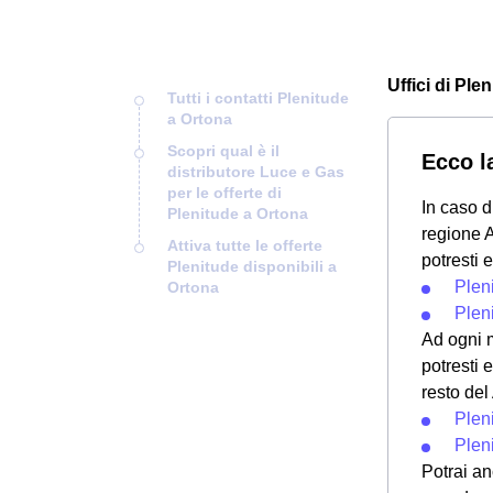
Uffici di Ple
Tutti i contatti Plenitude
a Ortona
Scopri qual è il
Ecco la
distributore Luce e Gas
per le offerte di
In caso d
Plenitude a Ortona
regione A
Attiva tutte le offerte
potresti 
Plenitude disponibili a
Pleni
Ortona
Plen
Ad ogni m
potresti 
resto del
Plen
Plen
Potrai an