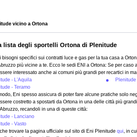
nitude vicino a Ortona
 lista degli sportelli Ortona di Plenitude
i bisogni specifici sui contratti luce e gas per la tua casa a Orto
bruzzo più vicine a te. Ecco le sedi ENI a Ortona: Se per caso a
essere interessato anche ai comuni più grandi per recartici in man
tude - L'Aquila
Plenitude
itude - Teramo
odo, Eni spesso assicura di poter fare alcune pratiche solo negl
essere costretto a spostarti da Ortona in una delle città più grandi
 Abruzzo, recandoli in una di queste città:
itude - Lanciano
itude - Vasto
che trovare la pagina ufficiale sul sito di Eni Plenitude
qui
, in c