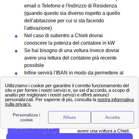
email o Telefono e l'Indirizzo di Residenza
(quando questo sia diverso rispetto a quello
dell'abitaizone per cui si sta facendo
l'attivazione)
Nel caso di subentro a Chieti dovrai
conoscere la potenza del contatore in kW
Se hai bisogno di una voltura invece dovrai
avere una lettura del contatore pià recente
possibile
Infine servirà l'IBAN in modo da permettere al
forntiore di addebitare i costi sul conto
corrente
Quanto ci vuole per fare Voltura, Allaccio o Subentro a
Chieti?
Le tempistiche della
Ci vorranno circa 7 giorni lavorativi p
Voltura Plenitude per
avere una voltura a Chieti
un'abitazione a Chieti?