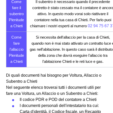
Come
Il subentro è necessario quando il precedente
fare il
contretto è stato cessato ma il contatore è ancor
subentro
attivo. In questo modo vorai solo riattivare il
Plenitude
contatore nella tua casa di Chieti. Per farlo puoi
a Chieti
chiamare i nostri esperti al numero
02 94 75 67 3
Come
Si necessita dell'allaccio per la casa di Chieti,
fare
quando non è mai stato attivato un contratto luce 
l'allaccio
gas nell'abitazione. In questo caso sarà il distributo
Plenitude
della zona che dovrà eseguire l'allaccio tra
a Chieti
l'abitaizione Chieti e le reti luce e gas.
Di quali documenti hai bisogno per Voltura, Allaccio o
Subentro a Chieti
Nel seguente elenco troverai tutti i documenti utili per
fare una Voltura, un Allaccio o un Subentro a Chieti:
Il codice PDR e POD del contatore a Chieti
I documenti personali dell'intestatario tra cui:
Carta d'identità, il Codice fiscale, un Recapito