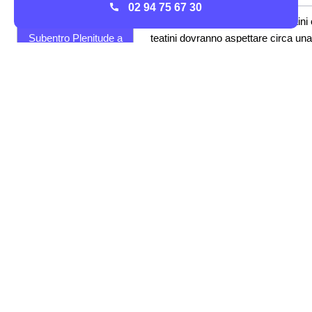
02 94 75 67 30
Quanti giuorni il
Come perla voltura i cittadini chietini
Subentro Plenitude a
teatini dovranno aspettare circa una
Chieti
settimana
Tempistiche per
Per un allaccio ci vorranno dai10 gior
l'Allaccio Plenitude a
lavorativi per lavori semplici ai 60 gior
Chieti
lavorativi per lavori complessi.
Quali sono i costi per Voltura, Allaccio o Subentro a
Chieti
Quanto
Bisognerà pagare un contributo fisso di €25,81 pe
costa
oneri amministrativi sommato ad un costo variabile
una
seconda del fornitore che oscilla tra i €20,00 e €60,
Voltura a
per il mercato libero ed è invece fisso a €23,00 per 
Chieti?
mercato tutelato