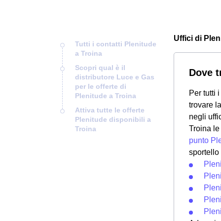
Uffici di Ple
Tutti i contatti Plenitude
a Troina
Scopri qual è il
Dove tr
distributore Luce e Gas
per le offerte di
Per tutti
Plenitude a Troina
trovare l
Attiva tutte le offerte
negli uff
Plenitude disponibili a
Troina l
Troina
punto Pl
sportello
Plen
Plen
Plen
Plen
Plen