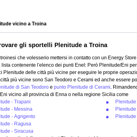
nitude vicino a Troina
ovare gli sportelli Plenitude a Troina
 i troinesi che volesserio mettersi in contatto con un Energy Store
a lista contenente l'elenco dei punti Enel: Però Plenitude/Eni perm
ici Plenitude delle città più vicine per eseguire le proprie operazi
e città più vicine sono San Teodoro e Cerami ed anche essere 
enitude di San Teodoro
e
punto Plenitude di Cerami
. Rimandend
 Eni vicino all provincia di Enna o nella regione Sicilia come
itude - Trapani
Plenitude
itude - Messina
Plenitude 
itude - Agrigento
Plenitude
itude - Ragusa
itude - Siracusa