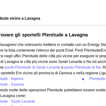
enitude vicino a Lavagna
rovare gli sportelli Plenitude a Lavagna
 i lavagnesi che volesserio mettersi in contatto con un Energy St
re la lista contenente l'elenco dei punti Enel: Però Plenitude/Eni
si negli uffici Plenitude delle città più vicine per eseguire le pro
 di Lavagna le città più vicine sono Sestri Levante e Ne ed an
ome
punto Plenitude di Sestri Levante
e
punto Plenitude di Ne
. 
 sportello Eni vicino all provincia di Genova o nella regione Li
itude - Imperia
Plenitude
itude - Savona
odo molte delle operazioni Plenitude potrebbero essere svolte so
a Lavagna come:
itude - Sestri Levante