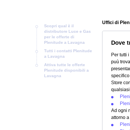
Uffici di Pl
Scopri qual è il
distributore Luce e Gas
per le offerte di
Dove t
Plenitude a Lavagna
Tutti i contatti Plenitude
Per tutti
a Lavagna
puù trova
Attiva tutte le offerte
presentar
Plenitude disponibili a
specifico
Lavagna
Store c
qualsiasi
Plen
Plen
Ad ogni m
attorno 
Plen