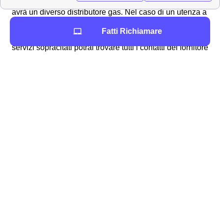
geografica e a seconda della regione di appartenenza si
avrà un diverso distributore gas. Nel caso di un utenza a
Monfalcone il distributore gas sarà ACEGASAPSAMGA
Fatti Richiamare
S.P.A.. Nel caso in cui tu avessi bisogno di uno dei tre
servizi sopracitati potrai trovare tutti i contatti del fornitore
nell'elenco qui sotto:
Numero Pronto Intervento: 800.996.060
Contatto sede operativa ACEGASAPSAMGA
S.P.A. a Monfalcone: 390498280511
Mail di ACEGASAPSAMGA S.P.A.:
info.pd@acegasapsamga.it
Fax ACEGASAPSAMGA S.P.A.:
390498701541
Scopri Eni in molte altre città in provincia!:
Plenitude - Gorizia
Tutti i contatti Plenitude a Monfalcone