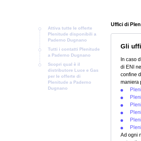
Uffici di Pl
Attiva tutte le offerte
Plenitude disponibili a
Paderno Dugnano
Gli uf
Tutti i contatti Plenitude
a Paderno Dugnano
In caso d
Scopri qual è il
di ENI ne
distributore Luce e Gas
confine d
per le offerte di
maniera p
Plenitude a Paderno
Dugnano
Plen
Plen
Plen
Plen
Plen
Plen
Ad ogni m