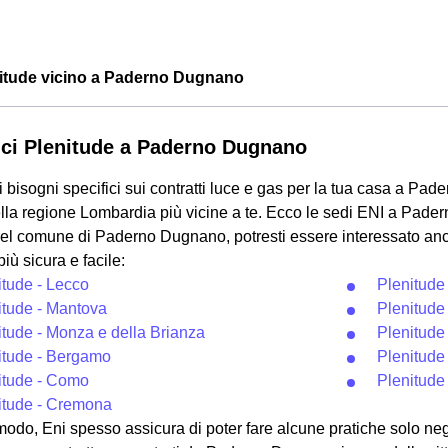
enitude vicino a Paderno Dugnano
fici Plenitude a Paderno Dugnano
i bisogni specifici sui contratti luce e gas per la tua casa a Pa
lla regione Lombardia più vicine a te. Ecco le sedi ENI a Pade
el comune di Paderno Dugnano, potresti essere interessato anch
iù sicura e facile:
itude - Lecco
Plenitude
itude - Mantova
Plenitude
itude - Monza e della Brianza
Plenitude
itude - Bergamo
Plenitude
itude - Como
Plenitude 
itude - Cremona
odo, Eni spesso assicura di poter fare alcune pratiche solo negl