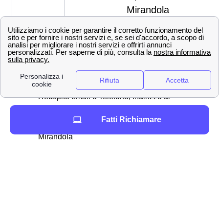
Mirandola
Documenti necessari per Voltura, Allaccio o Subentro a
Mirandola
I documenti che dovrai avere per effettuare una di
queste operazioni sono indicati nell'elenco sottostante:
Documento di identità, Codice fiscale,
Recapito email o Telefono, Indirizzo di
Residenza
Fatti Richiamare
I codici PDR e POD per la tua casa di
Mirandola
Per il subentro dovrai sapere la potenza
impiegata in kW del contatore
In caso di voltura dovrai avere la lettura del
contatore
Il tuo IBAN per i pagamenti con l'addebito sul