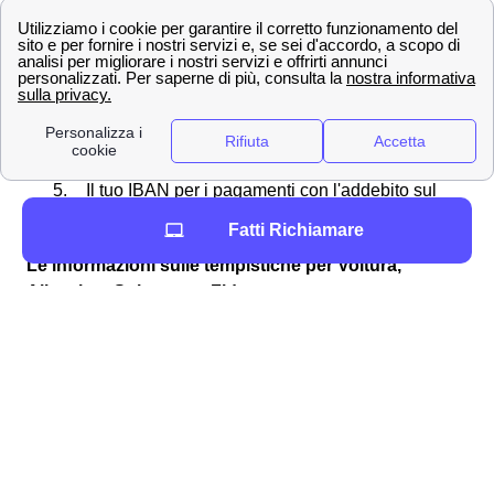
Documento di identità, Codice fiscale,
Recapito email o Telefono, Indirizzo di
Residenza
Nel caso di voltura è necessaria la lettura del
contatore
Il tuo IBAN per i pagamenti con l'addebito sul
conto corrente
Fatti Richiamare
Le informazioni sulle tempistiche per Voltura,
Allaccio o Subentro a Fidenza
Quanto tempo
I cittadini fidentini dovranno
per una Voltura
attendere intorno ai 7 giorni lavorati
a Fidenza?
Tempistiche
La tempistica a Fidenza è intorno a
per il Subentro
7 giorni lavorativi
a Fidenza