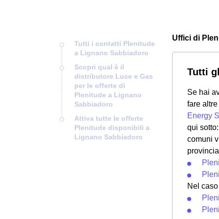
Uffici di Pl
Tutti i contatti Plenitude
a Lignano Sabbiadoro
Scopri qual è il
Tutti 
distributore Luce e Gas
per le offerte di
Se hai av
Plenitude a Lignano
fare altr
Sabbiadoro
Energy S
Attiva tutte le offerte
qui sotto
Plenitude disponibili a
Lignano Sabbiadoro
comuni vi
provinci
Plen
Plen
Nel caso 
Pleni
Pleni