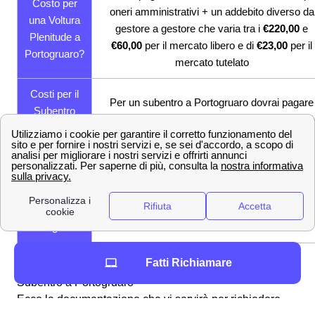
Costo per
oneri amministrativi + un addebito diverso da
una Voltura
gestore a gestore che varia tra i
€220,00
e
Plenitude a
€60,00
per il mercato libero e di
€23,00
per il
Portogruaro?
mercato tutelato
Costi per il
Per un subentro a Portogruaro dovrai pagare
Subentro
48,81€
dove 25,81€ sono di onere amministrati
Plenitude a
e € 23 di corrispettivo commerciale
Portogruaro
Costi per
l'Allaccio
I costi dipenderanno dall'entità dei lavori che
Plenitude a
devono essere fatti per l'allacccio alla rete
Portogruaro
Fatti Richiamare
La documentazione necessaria per Voltura, Allaccio o
Subentro a Portogruaro
Ecco la documentazione che vi servirà per richiedere