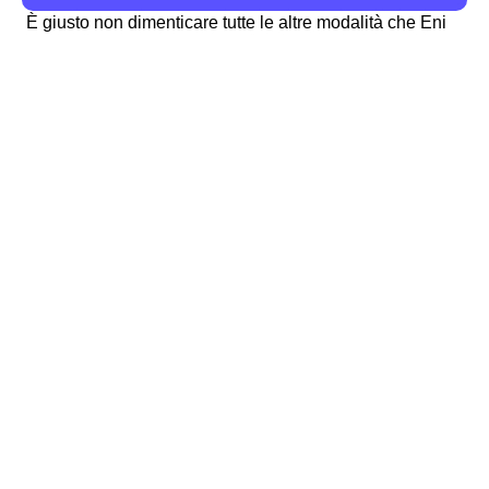
È giusto non dimenticare tutte le altre modalità che Eni
Plenitude mette a disposizione in provincia di Belluno
(BL) per svolgere le operazioni sopraelencate. Infatti, è
sempre possibile chiamare al numero verde 800 900
700 o scrivere agli altri
contatti Eni Plenitude
in
provincia di Belluno . Approfondisci altri aspetti di Eni
Plenitude su:
Plenitude -
Plenitude -
Vicenza
Padova
Plenitude -
Plenitude -
Verona
Rovigo
Plenitude -
Plenitude -
Venezia
Treviso
La lista delle città principali della provincia di Belluno
Belluno