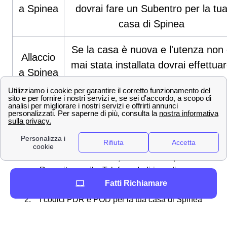
a Spinea
dovrai fare un Subentro per la tu
casa di Spinea
Se la casa è nuova e l'utenza non
Allaccio
mai stata installata dovrai effettua
a Spinea
un allaccio per la tua casa di Spin
Documenti necessari per Voltura, Allaccio o Subentro a
Spinea
I documenti che dovrai avere per effettuare una di
queste operazioni sono indicati nell'elenco sottostante:
Documento di identità, Codice fiscale,
Recapito email o Telefono, Indirizzo di
Residenza
Fatti Richiamare
I codici PDR e POD per la tua casa di Spinea
Per il subentro dovrai sapere la potenza