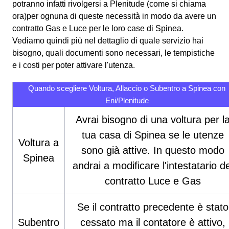
potranno infatti rivolgersi a Plenitude (come si chiama
ora)per ognuna di queste necessità in modo da avere un
contratto Gas e Luce per le loro case di Spinea.
Vediamo quindi più nel dettaglio di quale servizio hai
bisogno, quali documenti sono necessari, le tempistiche
e i costi per poter attivare l'utenza.
Quando scegliere Voltura, Allaccio o Subentro a Spinea con
Eni/Plenitude
Avrai bisogno di una voltura per l
tua casa di Spinea se le utenze
Voltura a
sono già attive. In questo modo
Spinea
andrai a modificare l'intestatario de
contratto Luce e Gas
Se il contratto precedente è stato
Subentro
cessato ma il contatore è attivo,