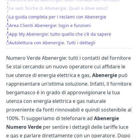
Table of Contents
Le sedi fisiche di Abenergie. Quali e dove sono?
La guida completa per i reclami con Abenergie
Area Clienti Abenergie: login e funzioni
App My Abenergie: tutto quello che c'è da sapere
Autolettura con Abenergie. Tutti i dettagli
Numero Verde Abenergie: tutti i contatti del fornitore
Se stai cercando un nuovo operatore cui affidare le
tue utenze di energia elettrica e gas,
Abenergie
può
rappresentare un'ottima soluzione. Infatti, il fornitore
bergamasco è in grado di approvvigionare la tua
utenza con energia elettrica e gas naturale
proveniente da fonti rinnovabili e quindi sostenibile al
100%. Ti suggeriamo di telefonare ad
Abenergie
Numero Verde
per sentire i dettagli delle tariffe luce
e gas e parlare direttamente con un operatore. Dopo