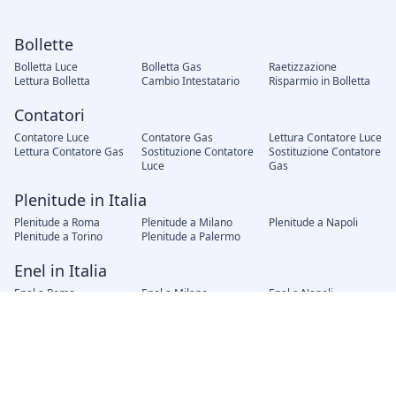
Bollette
Bolletta Luce
Bolletta Gas
Raetizzazione
Lettura Bolletta
Cambio Intestatario
Risparmio in Bolletta
Contatori
Contatore Luce
Contatore Gas
Lettura Contatore Luce
Lettura Contatore Gas
Sostituzione Contatore
Sostituzione Contatore
Luce
Gas
Plenitude in Italia
Plenitude a Roma
Plenitude a Milano
Plenitude a Napoli
Plenitude a Torino
Plenitude a Palermo
Enel in Italia
Enel a Roma
Enel a Milano
Enel a Napoli
Enel a Torino
Enel a Palermo
Fornitori in Italia
AMG Gas Palermo
Hera Bologna
A2A Brescia
Iren Genova
AGSM Verona