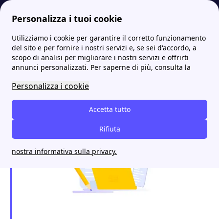
Personalizza i tuoi cookie
Utilizziamo i cookie per garantire il corretto funzionamento
Energia-Luce.it
Abenergie
Abenergie Numero Verde: quali sono i contatti del fornitore?
More
del sito e per fornire i nostri servizi e, se sei d'accordo, a
scopo di analisi per migliorare i nostri servizi e offrirti
Abenergie Numero Verde:
annunci personalizzati. Per saperne di più, consulta la
quali sono i contatti del
Personalizza i cookie
fornitore?
Accetta tutto
Rifiuta
nostra informativa sulla privacy.