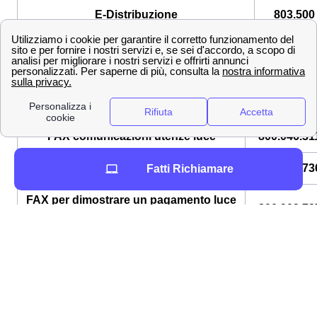
E-Distribuzione
803.500
Enel Energia
mette anche a disposizione i numeri
FAX
che si differenziano tra di loro per le problematiche
o le richieste.
Fax Enel Energia per i collegnesi
FAX comunicazioni utenze luce
800.046.31
FAX comunicazioni utenze gas
800.997.73
Fatti Richiamare
FAX per dimostrare un pagamento luce
800.903.72
o gas
FAX in caso di distacco
800.066.38
FAX per forniture straordinarie
864.303.11
+39