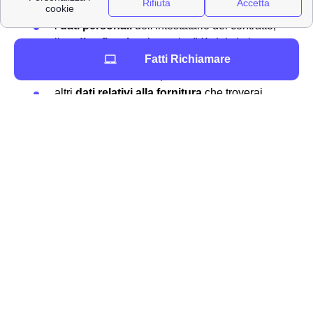
documenti necessari:
i
dati personali
dell'intestatario del contratto;
il
codice fiscale
o la partita IVA del titolare
della fornitura;
Fatti Richiamare
il codice
POD o PDR
;
altri
dati relativi alla fornitura
che troverai
indicati in una vecchia bolletta.
Effettuare la disdetta tramite uno dei seguenti canali:
telefonando al
Numero Verde
;
recandosi presso gli
sportelli Enel Energia
nella città di Novi Ligure
;
online
, sul sito del fornitore;
inviando un
fax
;
tramite
raccomandata A/R
.
Leggere la bolletta ENEL a Novi Ligure
Hai in mano la tua
bolletta luce per la tua dimora a