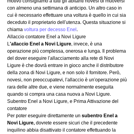
motivo consigliamo a tutti gli abitanti novesi di muoversi
con almeno una settimana di anticipo. Un altro caso in
cui è necessario effettuare una voltura è quello in cui sia
deceduto il proprietario dell'utenza. Questa situazione si
chiama
voltura per decesso Enel
.
Allaccio contatore Enel a Novi Ligure
L
'allaccio Enel a Novi Ligure
, invece, è una
operazione più complessa, onerosa e lunga. Il problema
del dover eseguire l'allacciamento alla rete di Novi
Ligure è che dovrà entrare in gioco anche il distributore
della zona di Novi Ligure, e non solo il fornitore. Però,
novesi, non preoccupatevi, l'allaccio è un'operazione più
rara delle altre due, e viene normalmente eseguita
quando si compra una casa nuova a Novi Ligure.
Subentro Enel a Novi Ligure, e Prima Attivazione del
contatore
Per poter eseguire direttamente un
subentro Enel a
Novi Ligure,
dovrete essere sicuri che il precedente
inquilino abbia disattivato il contatore effettuando la