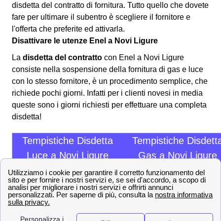
disdetta del contratto di fornitura. Tutto quello che dovete
fare per ultimare il subentro è scegliere il fornitore e
l'offerta che preferite ed attivarla.
Disattivare le utenze Enel a Novi Ligure
La
disdetta del contratto
con Enel a Novi Ligure
consiste nella sospensione della fornitura di gas e luce
con lo stesso fornitore, è un procedimento semplice, che
richiede pochi giorni. Infatti per i clienti novesi in media
queste sono i giorni richiesti per effettuare una completa
disdetta!
Tempistiche Disdetta
Tempistiche Disdett
Luce a Novi Ligure
Gas a Novi Ligure
7
giorni lavorativi
9
giorni lavorativi
Ecco alcuni consigli per effettuare la
disdetta contratto
Enel
del contratto Enel a Novi Ligure: Preparare i