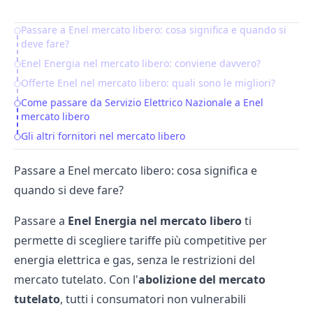
Passare a Enel mercato libero: cosa significa e quando si
Table of Contents
deve fare?
Enel Energia nel mercato libero: conviene davvero?
Offerte Enel nel mercato libero: quali sono le migliori?
Come passare da Servizio Elettrico Nazionale a Enel
mercato libero
Gli altri fornitori nel mercato libero
Passare a Enel mercato libero: cosa significa e
quando si deve fare?
Passare a
Enel Energia nel mercato libero
ti
permette di scegliere tariffe più competitive per
energia elettrica e gas, senza le restrizioni del
mercato tutelato. Con l'
abolizione del mercato
tutelat
o
, tutti i consumatori non vulnerabili