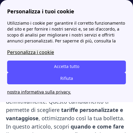
Personalizza i tuoi cookie
Utilizziamo i cookie per garantire il corretto funzionamento
Energia-Luce.it
Enel
Enel Energia nel mercato libero: offerte, vantaggi e come fare il passaggio
More
del sito e per fornire i nostri servizi e, se sei d'accordo, a
scopo di analisi per migliorare i nostri servizi e offrirti
Enel Energia nel mercato
annunci personalizzati. Per saperne di più, consulta la
libero: offerte, vantaggi e
Personalizza i cookie
come fare il passaggio
Accetta tutto
Passare a
Enel Energia nel mercato libero
è
Rifiuta
essenziale per i
clienti non vulnerabili
, ora che
nostra informativa sulla privacy.
il mercato tutelato è stato chiuso
definitivamente. Questo cambiamento ti
permette di scegliere
tariffe personalizzate e
vantaggiose
, ottimizzando così la tua bolletta.
In questo articolo, scopri
quando e come fare