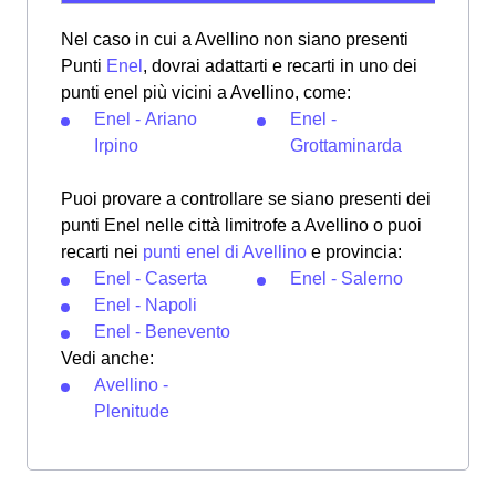
Nel caso in cui a Avellino non siano presenti
Punti
Enel
, dovrai adattarti e recarti in uno dei
punti enel più vicini a Avellino, come:
Enel - Ariano
Enel -
Irpino
Grottaminarda
Puoi provare a controllare se siano presenti dei
punti Enel nelle città limitrofe a Avellino o puoi
recarti nei
punti enel di Avellino
e provincia:
Enel - Caserta
Enel - Salerno
Enel - Napoli
Enel - Benevento
Vedi anche:
Avellino -
Plenitude