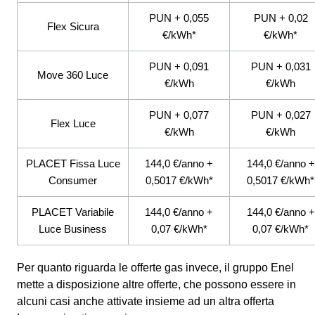
PUN + 0,055
PUN + 0,02
Flex Sicura
€/kWh*
€/kWh*
PUN + 0,091
PUN + 0,031
Move 360 Luce
€/kWh
€/kWh
PUN + 0,077
PUN + 0,027
Flex Luce
€/kWh
€/kWh
PLACET Fissa Luce
144,0 €/anno +
144,0 €/anno +
Consumer
0,5017 €/kWh*
0,5017 €/kWh*
PLACET Variabile
144,0 €/anno +
144,0 €/anno +
Luce Business
0,07 €/kWh*
0,07 €/kWh*
Per quanto riguarda le offerte gas invece, il gruppo Enel
mette a disposizione altre offerte, che possono essere in
alcuni casi anche attivate insieme ad un altra offerta