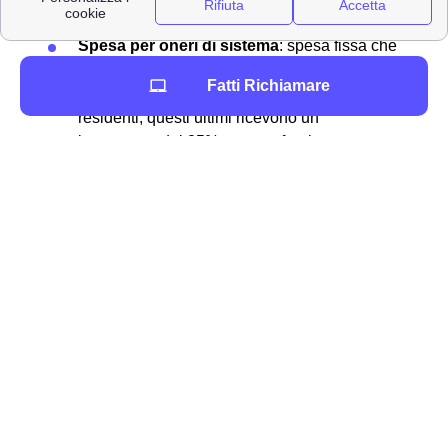
quota fissa.
Spesa per oneri di sistema
: spesa fissa che
copre la gestione del sistema. Si ha una
Fatti Richiamare
differenza fra residenti di Putignano e non
residenti, questi ultimi ricevono un
incremento del 35% per una fornitura non
nella propria residenza
Imposte
: imposte fisse stabilite dalla legge
Oltre che hai costi da pagare però si trovano molte altre
informazioni fondamentali per la fornitura per i
putignanesi. In particolare nelle altre sezioni si possono
trovare:
Numero cliente
Codice POD Enel
Codice fiscale dell'intestatario
Dati Bolletta
per il tracciamento
Periodo di riferimento della
bolletta Enel
a