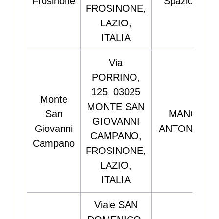
Frosinone
Spazio Enel
FROSINONE,
LAZIO,
ITALIA
Via
PORRINO,
125, 03025
Monte
MONTE SAN
San
MANCINI
GIOVANNI
Giovanni
ANTONIETT
CAMPANO,
Campano
FROSINONE,
LAZIO,
ITALIA
Viale SAN