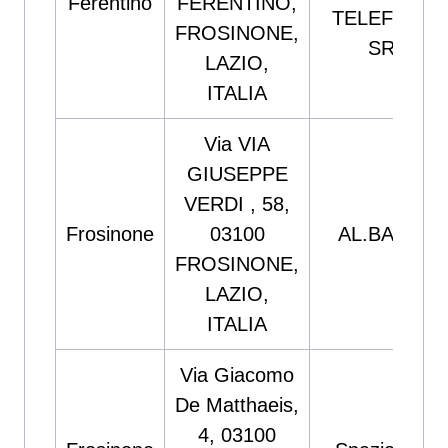
Ferentino
FERENTINO,
TELEFONIA
FROSINONE,
SRL
LAZIO,
ITALIA
Via VIA
GIUSEPPE
VERDI , 58,
Frosinone
03100
AL.BA SRL
FROSINONE,
LAZIO,
ITALIA
Via Giacomo
De Matthaeis,
4, 03100