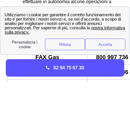
effettuare in autonomia alcune operazioni a
Pontecorvo
I
FAX
disponibili per ogni evenienza
Fax Enel Energia per la città di Pontecor
FAX Luce
800 046 311
FAX Gas
800 997 736
02 94 75 67 30
FAX
nel caso di un
distacco
800 066 386
FAX
unico dall'
estero
+39 02329811
A seconda delle diverse esigenze ci saranno
diversi
numeri
a cui fare riferimento
Contatti telefonici Enel
Nume
Ver
Pontecorvo