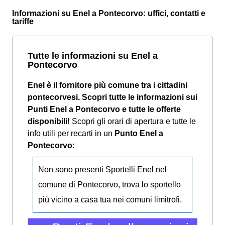
Informazioni su Enel a Pontecorvo: uffici, contatti e
tariffe
Tutte le informazioni su Enel a
Pontecorvo
Enel è il fornitore più comune tra i cittadini
pontecorvesi. Scopri tutte le informazioni sui
Punti Enel a Pontecorvo e tutte le offerte
disponibili!
Scopri gli orari di apertura e tutte le
info utili per recarti in un
Punto Enel a
Pontecorvo
:
Non sono presenti Sportelli Enel nel
comune di Pontecorvo, trova lo sportello
più vicino a casa tua nei comuni limitrofi.