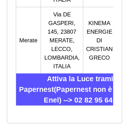
Via DE
GASPERI,
KINEMA
145, 23807
ENERGIE
Merate
MERATE,
DI
800
LECCO,
CRISTIAN
LOMBARDIA,
GRECO
ITALIA
Attiva la Luce tramite
Papernest(Papernest non è part
Enel) -->
02 82 95 64 12