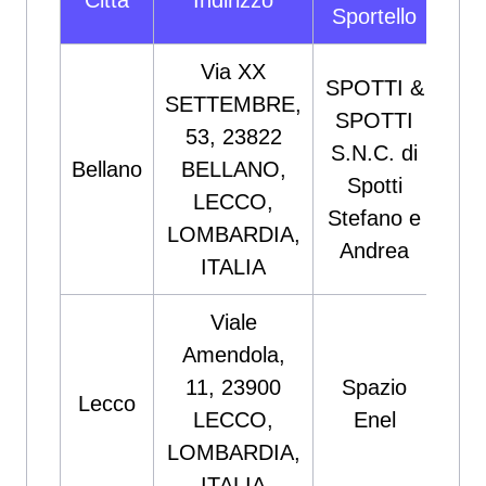
Città
Indirizzo
N
Sportello
Via XX
SPOTTI &
SETTEMBRE,
SPOTTI
53, 23822
S.N.C. di
Bellano
BELLANO,
800
Spotti
LECCO,
Stefano e
LOMBARDIA,
Andrea
ITALIA
Viale
Amendola,
11, 23900
Spazio
Lecco
800
LECCO,
Enel
LOMBARDIA,
ITALIA