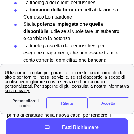
La tipologia dei clienti cernuschesi
La
tensione della fornitura
nell'abitazione a
Cernusco Lombardone
Sia la
potenza impiegata che quella
disponibile
, utile se si vuole fare un subentro
e cambiare la potenza
La tipologia scelta dai cernuschesi per
eseguire i pagamenti, che può essere tramite
conto corrente, domiciliazione bancaria
oppure bollettino postale
Scopri come attivare le tue utenze luce e gas a
Cernusco Lombardone
Attivare le utenze luce e gas a Cernusco
Lombardone
è un'operazione a cui è meglio pensare
prima di entarare nella nuova casa, per rendere il
processo più tranquillo. Il consiglio per gli abitanti
Fatti Richiamare
cernuschesi è quello di muoversi con almeno 10 giorni