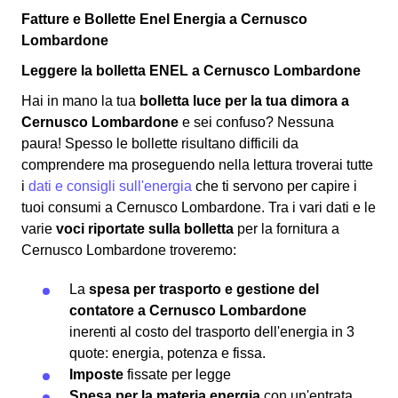
Fatture e Bollette Enel Energia a Cernusco
Lombardone
Leggere la bolletta ENEL a Cernusco Lombardone
Hai in mano la tua
bolletta luce per la tua dimora a
Cernusco Lombardone
e sei confuso? Nessuna
paura! Spesso le bollette risultano difficili da
comprendere ma proseguendo nella lettura troverai tutte
i
dati e consigli sull'energia
che ti servono per capire i
tuoi consumi a Cernusco Lombardone. Tra i vari dati e le
varie
voci riportate sulla bolletta
per la fornitura a
Cernusco Lombardone troveremo:
La
spesa per trasporto e gestione del
contatore a Cernusco Lombardone
inerenti al costo del trasporto dell'energia in 3
quote: energia, potenza e fissa.
Imposte
fissate per legge
Spesa per la materia energia
con un'entrata