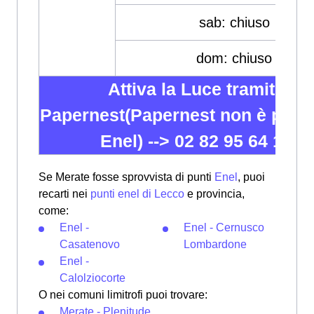
sab: chiuso
dom: chiuso
Attiva la Luce tramite
Papernest(Papernest non è partn
Enel) -->
02 82 95 64 12
Se Merate fosse sprovvista di punti
Enel
, puoi
recarti nei
punti enel di Lecco
e provincia,
come:
Enel -
Enel - Cernusco
Casatenovo
Lombardone
Enel -
Calolziocorte
O nei comuni limitrofi puoi trovare:
Merate - Plenitude