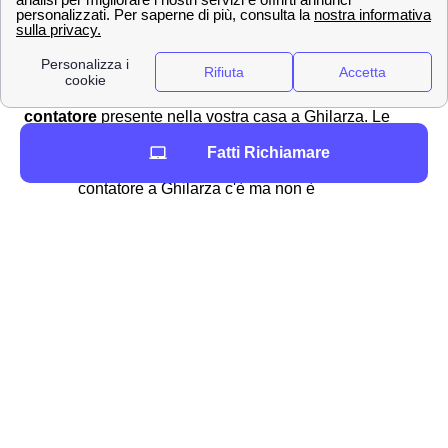
evitare spiacevoli inconvenienti.
Cosa fare per attivare le forniture luce e gas a Ghilarza?
La procedura per attivare le utenze luce e gas è
semplice da seguire e dipende dallo
stato del
contatore
presente nella vostra casa a Ghilarza. Le
possibili operazioni da svolgere sono le seguenti:
Fatti Richiamare
Il
subentro
è da svolgersi quando il
contatore a Ghilarza c'è ma non è
funzionante
La
voltura del contatore
si effettua quando il
contatore è ancora attivo a nome dei
precedenti locatari ghilarzesi
L'
allaccio contatore
si fa quando il contatore
va installato e collegato alla rete di Ghilarza
La
prima attivazione
è infine il procedimento
con un contatore già installato a Ghilarza ma
mai attivato