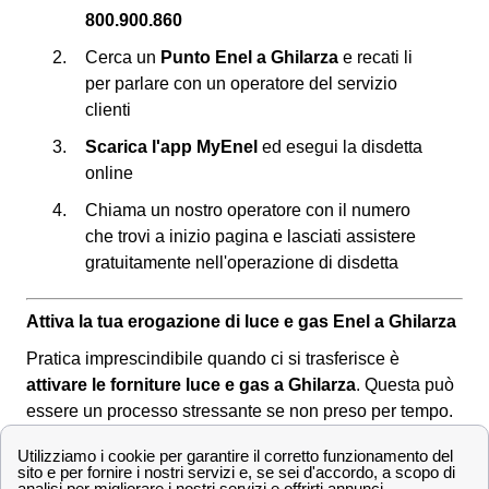
800.900.860
Cerca un
Punto Enel a Ghilarza
e recati li
per parlare con un operatore del servizio
clienti
Scarica l'app MyEnel
ed esegui la disdetta
online
Chiama un nostro operatore con il numero
che trovi a inizio pagina e lasciati assistere
gratuitamente nell'operazione di disdetta
Attiva la tua erogazione di luce e gas Enel a Ghilarza
Pratica imprescindibile quando ci si trasferisce è
attivare le forniture luce e gas a Ghilarza
. Questa può
essere un processo stressante se non preso per tempo.
Infatti, è bene pensarci almeno 10 giorni prima di andare
a vivere a Ghilarza per garantirsi le utenze attive ed