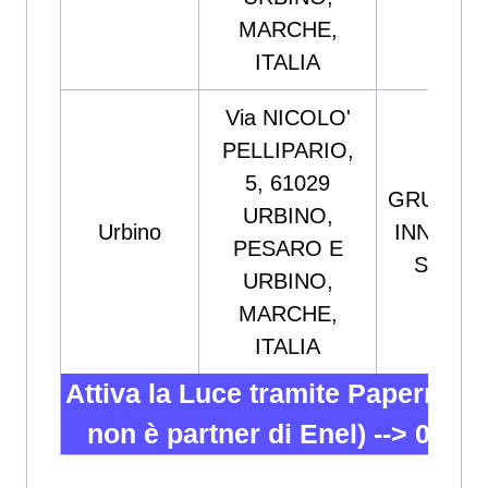
MARCHE,
ITALIA
Via NICOLO'
PELLIPARIO,
5, 61029
GRUPPO
URBINO,
Urbino
INNOVA
PESARO E
SRL
URBINO,
MARCHE,
ITALIA
Attiva la Luce tramite Papernest
non è partner di Enel) -->
02 82