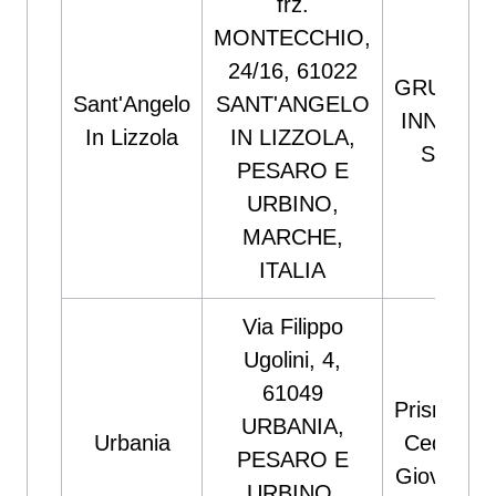
frz.
MONTECCHIO,
24/16, 61022
GRUPPO
Sant'Angelo
SANT'ANGELO
INNOVA
In Lizzola
IN LIZZOLA,
SRL
PESARO E
URBINO,
MARCHE,
ITALIA
Via Filippo
Ugolini, 4,
61049
Prisma Di
URBANIA,
Urbania
Cedrani
PESARO E
Giovanna
URBINO,