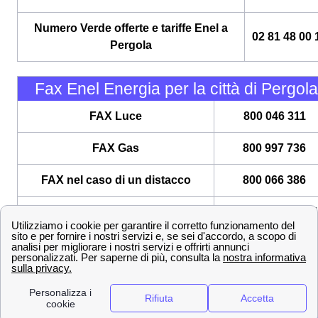
Numero Verde offerte e tariffe Enel a
02 81 48 00 
Pergola
Fax Enel Energia per la città di Pergola
FAX Luce
800 046 311
FAX Gas
800 997 736
FAX nel caso di un distacco
800 066 386
FAX unico dall'estero
+39 0232981107
A seconda delle tue esigenze energetiche a Pergola, hai
diverse opzioni a tua disposizione. Puoi sempre
contattare un nostro operatore
in grado di fornirti le
migliori risposte telefonando al
02 81 48 00 12
.