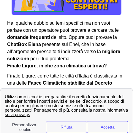
Hai qualche dubbio su temi specifici ma non vuoi
parlare con un operatore puoi provare a cercare tra le
domande frequenti
del sito. Oppure puoi provare la
ChatBox Elena
presente sul Enel, che in base
all’argomento prescelto ti indirizzerà verso
la migliore
soluzione
per il tuo problema.
Finale Ligure: in che zona climatica si trova?
Finale Ligure, come tutte le città d'Italia è classificata in
una delle
Fasce Climatiche stabilite dal Decreto
Legge DPR n°412 del 26-08-1993
.
Fascia A
1 dicembre - 15 marzo
Fascia B
1 dicembre - 31 marzo