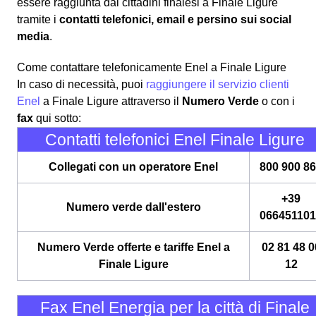
essere raggiunta dai cittadini finalesi a Finale Ligure
tramite i
contatti telefonici, email e persino sui social
media
.
Come contattare telefonicamente Enel a Finale Ligure
In caso di necessità, puoi
raggiungere il servizio clienti
Enel
a Finale Ligure attraverso il
Numero Verde
o con i
fax
qui sotto:
Contatti telefonici Enel Finale Ligure
Collegati con un operatore Enel
800 900 8
+39
Numero verde dall'estero
06645110
Numero Verde offerte e tariffe Enel a
02 81 48 0
Finale Ligure
12
Fax Enel Energia per la città di Finale