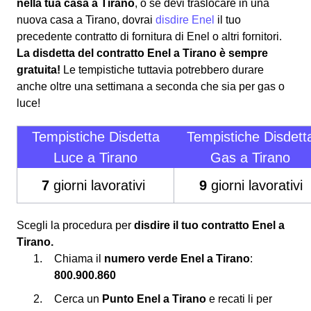
nella tua casa a Tirano
, o se devi traslocare in una
nuova casa a Tirano, dovrai
disdire Enel
il tuo
precedente contratto di fornitura di Enel o altri fornitori.
La disdetta del contratto Enel a Tirano è sempre
gratuita!
Le tempistiche tuttavia potrebbero durare
anche oltre una settimana a seconda che sia per gas o
luce!
Tempistiche Disdetta
Tempistiche Disdett
Luce a Tirano
Gas a Tirano
7
giorni lavorativi
9
giorni lavorativi
Scegli la procedura per
disdire il tuo contratto Enel a
Tirano.
Chiama il
numero verde Enel a Tirano
:
800.900.860
Cerca un
Punto Enel a Tirano
e recati li per