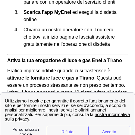
parlare con un operatore del servizio clienti
Scarica l'app MyEnel
ed esegui la disdetta
online
Chiama un nostro operatore con il numero
che trovi a inizio pagina e lasciati assistere
gratuitamente nell'operazione di disdetta
Attiva la tua erogazione di luce e gas Enel a Tirano
Pratica imprescindibile quando ci si trasferisce è
attivare le forniture luce e gas a Tirano
. Questa può
essere un processo stressante se non preso per tempo.
Infatti, è bene pensarci almeno 10 giorni prima di andare
a vivere a Tirano per garantirsi le utenze attive ed evitare
spiacevoli inconvenienti.
Cosa fare per attivare le forniture luce e gas a Tirano?
La procedura per attivare le utenze luce e gas è
semplice da seguire e dipende dallo
stato del