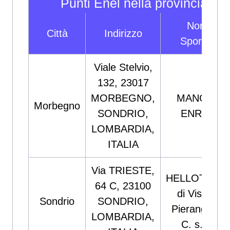
Punti Enel nella provincia di 
Nome
Città
Indirizzo
Sportello
Viale Stelvio,
132, 23017
MORBEGNO,
MANGANI
Morbegno
SONDRIO,
ENRICO
LOMBARDIA,
ITALIA
Via TRIESTE,
HELLOTECN
64 C, 23100
di Visconti
Sondrio
SONDRIO,
Pierangelo &
LOMBARDIA,
C. s.a.s.