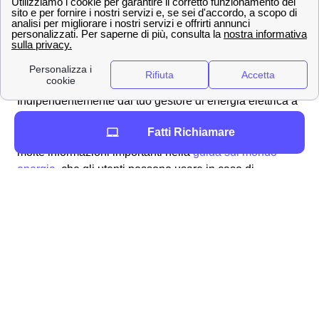
Gas
giorni
lavorativi
Impara a leggere la bolletta a Mazara del Vallo
Indipendentemente dal tuo gestore di energia elettrica a
Mazara del Vallo, la bolletta che riceverai a casa sarà
Fatti Richiamare
sempre uguale. Sulla
bolletta Enel
si possono trovare
molte informazioni importanti nella
guida sul mondo
energia
, che gli utenti possono usare in caso di
necessità di voltura, o per contattare il servizio clienti
Enel Mazara del Vallo per qualsiasi problema o
necessità. Oltre ai dati personali dell'intestatario e quelli
relativi al gestore di energia, potrai trovare:
Il
codice cliente o numero dell'utenza
del
contatore a Mazara del Vallo: esso è un
numero che identifica il cliente e può essere