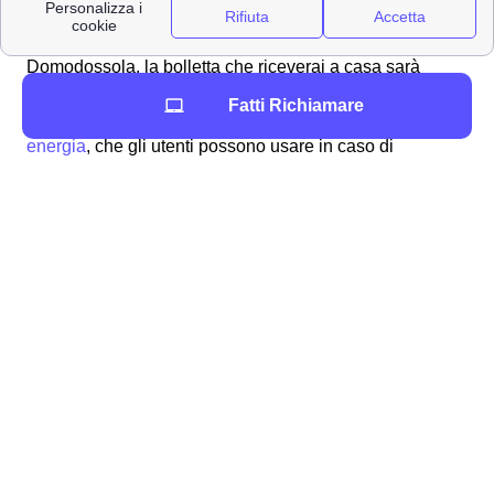
Impara a leggere la bolletta a Domodossola
Indipendentemente dal tuo gestore di energia elettrica a
Domodossola, la bolletta che riceverai a casa sarà
sempre uguale. Sulla
bolletta Enel
si possono trovare
Fatti Richiamare
molte informazioni importanti nella
guida sul mondo
energia
, che gli utenti possono usare in caso di
necessità di voltura, o per contattare il servizio clienti
Enel Domodossola per qualsiasi problema o necessità.
Oltre ai dati personali dell'intestatario e quelli relativi al
gestore di energia, potrai trovare:
Il
codice cliente o numero dell'utenza
del
contatore a Domodossola: esso è un numero
che identifica il cliente e può essere anche
trovato sui contatori elettronici,
semplicemente premendo il pulsante dello
stesso
Il
codice POD
, che può essere trovato anche
premendo sul tasto del contatore elettrico