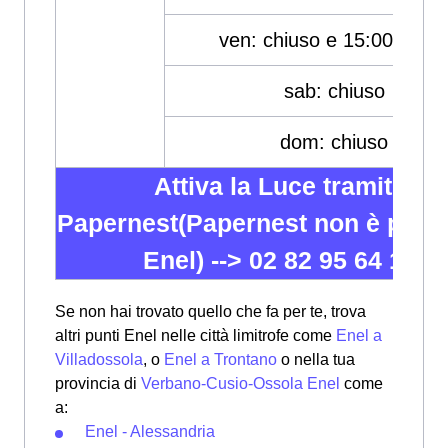
ven: chiuso e 15:00-19:0
sab: chiuso
dom: chiuso
Attiva la Luce tramite
Papernest(Papernest non è partn
Enel) -->
02 82 95 64 12
Se non hai trovato quello che fa per te, trova
altri punti Enel nelle città limitrofe come
Enel a
Villadossola
, o
Enel a Trontano
o nella tua
provincia di
Verbano-Cusio-Ossola Enel
come
a:
Enel - Alessandria